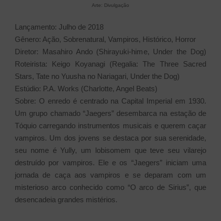
Arte: Divulgação
Lançamento: Julho de 2018
Gênero: Ação, Sobrenatural, Vampiros, Histórico, Horror
Diretor: Masahiro Ando (Shirayuki-hime, Under the Dog)
Roteirista: Keigo Koyanagi (Regalia: The Three Sacred
Stars, Tate no Yuusha no Nariagari, Under the Dog)
Estúdio: P.A. Works (Charlotte, Angel Beats)
Sobre: O enredo é centrado na Capital Imperial em 1930.
Um grupo chamado “Jaegers” desembarca na estação de
Tóquio carregando instrumentos musicais e querem caçar
vampiros. Um dos jovens se destaca por sua serenidade,
seu nome é Yully, um lobisomem que teve seu vilarejo
destruído por vampiros. Ele e os “Jaegers” iniciam uma
jornada de caça aos vampiros e se deparam com um
misterioso arco conhecido como “O arco de Sirius”, que
desencadeia grandes mistérios.