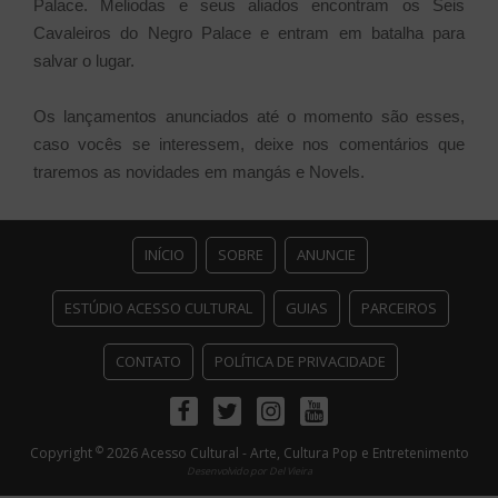
Palace. Meliodas e seus aliados encontram os Seis
Cavaleiros do Negro Palace e entram em batalha para
salvar o lugar.
Os lançamentos anunciados até o momento são esses,
caso vocês se interessem, deixe nos comentários que
traremos as novidades em mangás e Novels.
INÍCIO
SOBRE
ANUNCIE
ESTÚDIO ACESSO CULTURAL
GUIAS
PARCEIROS
CONTATO
POLÍTICA DE PRIVACIDADE
Facebook
Twitter
Instagram
Youtube
©
Copyright
2026 Acesso Cultural - Arte, Cultura Pop e Entretenimento
Desenvolvido por
Del Vieira