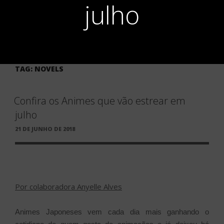
julho
TAG:
NOVELS
Confira os Animes que vão estrear em
julho
PUBLICADO
21 DE JUNHO DE 2018
EM
Por colaboradora Anyelle Alves
Animes Japoneses vem cada dia mais ganhando o