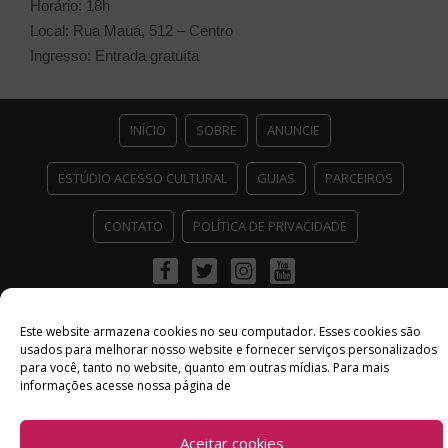
Horário: 18h
Local: Rua Mauá, 512 – Centro
Ingresso: Entrada gratuíta
INÍCIO
SOBRE
ANUNCIE
ESTÚDIO ACESSO CULTURAL
GUIAS
PARCEIROS
CONTATO
POLÍTICA DE PRIVACIDADE
Facebook
Twitter
Instagram
Youtube
©
Copyright
2026 Acesso Cultural - Arte, Cultura Pop e Entretenimento
Desenvolvido por
Del Vieira
Este website armazena cookies no seu computador. Esses cookies são
usados ​​para melhorar nosso website e fornecer serviços personalizados
para você, tanto no website, quanto em outras mídias. Para mais
informações acesse nossa página de
Aceitar cookies