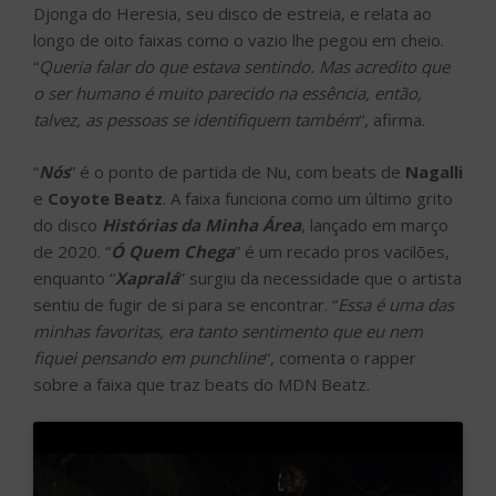
Djonga do Heresia, seu disco de estreia, e relata ao
longo de oito faixas como o vazio lhe pegou em cheio.
“
Queria falar do que estava sentindo. Mas acredito que
o ser humano é muito parecido na essência, então,
talvez, as pessoas se identifiquem também
“, afirma.
“
Nós
” é o ponto de partida de Nu, com beats de
Nagalli
e
Coyote Beatz
. A faixa funciona como um último grito
do disco
Histórias da Minha Área
, lançado em março
de 2020. “
Ó Quem Chega
” é um recado pros vacilões,
enquanto “
Xapralá
” surgiu da necessidade que o artista
sentiu de fugir de si para se encontrar. “
Essa é uma das
minhas favoritas, era tanto sentimento que eu nem
fiquei pensando em punchline
“, comenta o rapper
sobre a faixa que traz beats do MDN Beatz.