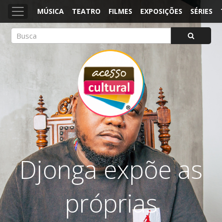
MÚSICA
TEATRO
FILMES
EXPOSIÇÕES
SÉRIES
ACESSO CULTURAL
Arte, Cultura Pop e Entretenimento
Djonga expõe as
próprias