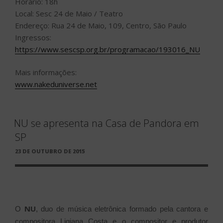
Horário: 18h
Local: Sesc 24 de Maio / Teatro
Endereço: Rua 24 de Maio, 109, Centro, São Paulo
Ingressos:
https://www.sescsp.org.br/programacao/193016_NU
Mais informações:
www.nakeduniverse.net
NU se apresenta na Casa de Pandora em
SP
PUBLICADO
23 DE OUTUBRO DE 2015
EM
NU
O
, duo de música eletrônica formado pela cantora e
compositora Ligiana Costa e o compositor e produtor