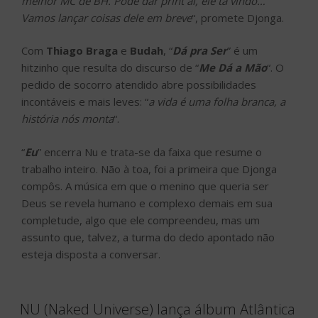
melhor MC de BH. Pode dar print aí, ele tá vindo…
Vamos lançar coisas dele em breve
“, promete Djonga.
Com
Thiago Braga
e
Budah
, “
Dá pra Ser
” é um
hitzinho que resulta do discurso de “
Me Dá a Mão
“. O
pedido de socorro atendido abre possibilidades
incontáveis e mais leves: “
a vida é uma folha branca, a
história nós monta
“.
“
Eu
” encerra Nu e trata-se da faixa que resume o
trabalho inteiro. Não à toa, foi a primeira que Djonga
compôs. A música em que o menino que queria ser
Deus se revela humano e complexo demais em sua
completude, algo que ele compreendeu, mas um
assunto que, talvez, a turma do dedo apontado não
esteja disposta a conversar.
NU (Naked Universe) lança álbum Atlântica