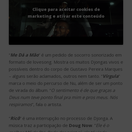
Clique para aceitar cookies de
marketing e ativar este conteúdo
“
Me Dá a Mão
” é um pedido de socorro sonorizado em
formato de lovesong. Mostra os muitos Djongas vivos e
possíveis dentro do corpo de Gustavo Pereira Marques
– alguns serão aclamados, outros nem tanto. “
Vírgula
”
marca o meio do percurso de Nu, além de ser um ponto
de virada do álbum. “
O sentimento é de que graças a
Deus num teve ponto final pra mim e pros meus. Nós
respiramos
“, fala o artista.
“
Ricô
” é uma interrupção no processo de Djonga. A
música traz a participação de
Doug Now
. “
Ele é o