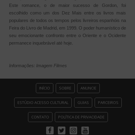
Este romance, o de maior sucesso de Gordon, foi
escolhido como um dos Dez Mais entre os livros mais
populares de todos os tempos pelos livreiros espanhóis na
Feira do Livro de Madrid, em 1999. O poder humanístico de
seu emocionante confronto entre o Oriente e o Ocidente
permanece inquebrável até hoje.
Informações: Imagem Filmes
INÍCIO
SOBRE
ANUNCIE
ESTÚDIO ACESSO CULTURAL
GUIAS
PARCEIROS
CONTATO
POLÍTICA DE PRIVACIDADE
Facebook
Twitter
Instagram
Youtube