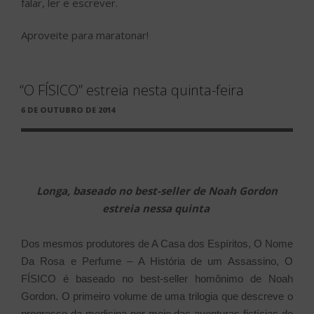
falar, ler e escrever.
Aproveite para maratonar!
“O FÍSICO” estreia nesta quinta-feira
PUBLICADO
6 DE OUTUBRO DE 2014
EM
Longa, baseado no best-seller de Noah Gordon
estreia nessa quinta
Dos mesmos produtores de A Casa dos Espíritos, O Nome
Da Rosa e Perfume – A História de um Assassino, O
FÍSICO é baseado no best-seller homônimo de Noah
Gordon. O primeiro volume de uma trilogia que descreve o
progresso da medicina por meio das aventuras fictícias de