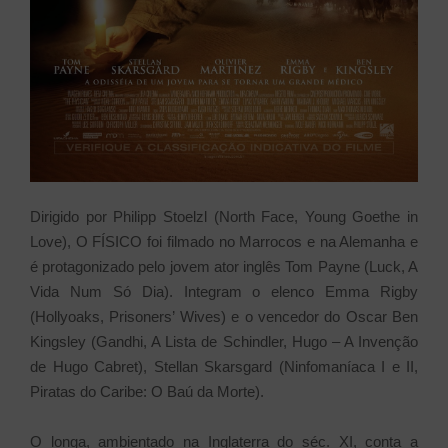
Dirigido por Philipp Stoelzl (North Face, Young Goethe in
Love), O FÍSICO foi filmado no Marrocos e na Alemanha e
é protagonizado pelo jovem ator inglês Tom Payne (Luck, A
Vida Num Só Dia). Integram o elenco Emma Rigby
(Hollyoaks, Prisoners’ Wives) e o vencedor do Oscar Ben
Kingsley (Gandhi, A Lista de Schindler, Hugo – A Invenção
de Hugo Cabret), Stellan Skarsgard (Ninfomaníaca I e II,
Piratas do Caribe: O Baú da Morte).
O longa, ambientado na Inglaterra do séc. XI, conta a