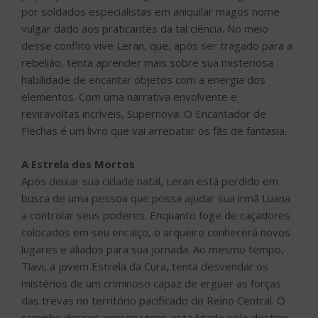
por soldados especialistas em aniquilar magos nome
vulgar dado aos praticantes da tal ciência. No meio
desse conflito vive Leran, que, após ser tragado para a
rebelião, tenta aprender mais sobre sua misteriosa
habilidade de encantar objetos com a energia dos
elementos. Com uma narrativa envolvente e
reviravoltas incríveis, Supernova: O Encantador de
Flechas é um livro que vai arrebatar os fãs de fantasia.
A Estrela dos Mortos
Após deixar sua cidade natal, Leran está perdido em
busca de uma pessoa que possa ajudar sua irmã Luana
a controlar seus poderes. Enquanto foge de caçadores
colocados em seu encalço, o arqueiro conhecerá novos
lugares e aliados para sua jornada. Ao mesmo tempo,
Tlavi, a jovem Estrela da Cura, tenta desvendar os
mistérios de um criminoso capaz de erguer as forças
das trevas no território pacificado do Reino Central. O
caminho desses personagens está ligado pelo destino.