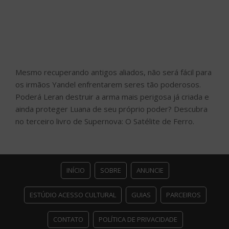
Mesmo recuperando antigos aliados, não será fácil para
os irmãos Yandel enfrentarem seres tão poderosos.
Poderá Leran destruir a arma mais perigosa já criada e
ainda proteger Luana de seu próprio poder? Descubra
no terceiro livro de Supernova: O Satélite de Ferro.
INÍCIO
SOBRE
ANUNCIE
ESTÚDIO ACESSO CULTURAL
GUIAS
PARCEIROS
CONTATO
POLÍTICA DE PRIVACIDADE