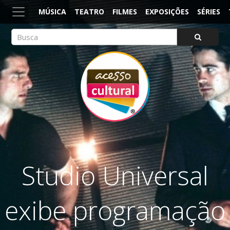
MÚSICA
TEATRO
FILMES
EXPOSIÇÕES
SÉRIES
ACESSO CULTURAL
Arte, Cultura Pop e Entretenimento
Studio Universal
exibe programação