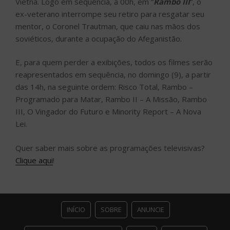
Vietnã. Logo em sequência, à 00h, em “
Rambo III
“, o
ex-veterano interrompe seu retiro para resgatar seu
mentor, o Coronel Trautman, que caiu nas mãos dos
soviéticos, durante a ocupação do Afeganistão.
E, para quem perder a exibições, todos os filmes serão
reapresentados em sequência, no domingo (9), a partir
das 14h, na seguinte ordem: Risco Total, Rambo –
Programado para Matar, Rambo II – A Missão, Rambo
III, O Vingador do Futuro e Minority Report – A Nova
Lei.
Quer saber mais sobre as programações televisivas?
Clique aqui
!
INÍCIO
SOBRE
ANUNCIE