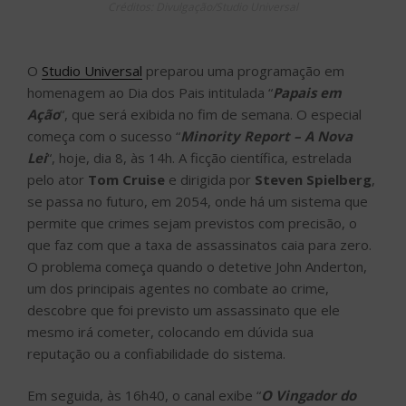
Créditos: Divulgação/Studio Universal
O
Studio Universal
preparou uma programação em
homenagem ao Dia dos Pais intitulada “
Papais em
Ação
“, que será exibida no fim de semana. O especial
começa com o sucesso “
Minority Report – A Nova
Lei
“, hoje, dia 8, às 14h. A ficção científica, estrelada
pelo ator
Tom Cruise
e dirigida por
Steven Spielberg
,
se passa no futuro, em 2054, onde há um sistema que
permite que crimes sejam previstos com precisão, o
que faz com que a taxa de assassinatos caia para zero.
O problema começa quando o detetive John Anderton,
um dos principais agentes no combate ao crime,
descobre que foi previsto um assassinato que ele
mesmo irá cometer, colocando em dúvida sua
reputação ou a confiabilidade do sistema.
Em seguida, às 16h40, o canal exibe “
O Vingador do