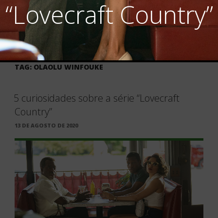
“Lovecraft Country”
TAG:
OLAOLU WINFOUKE
5 curiosidades sobre a série “Lovecraft
Country”
PUBLICADO
13 DE AGOSTO DE 2020
EM