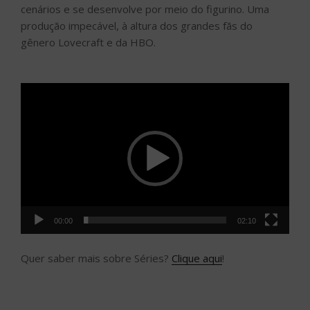
cenários e se desenvolve por meio do figurino. Uma
produção impecável, à altura dos grandes fãs do
gênero Lovecraft e da HBO.
Tocador
de
vídeo
00:00
02:10
Quer saber mais sobre Séries?
Clique aqui
!