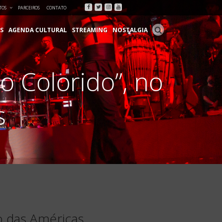
Facebook
Twitter
Instagram
Youtube
TOS
PARCEIROS
CONTATO
S
AGENDA CULTURAL
STREAMING
NOSTALGIA
o Colorido”, no
s
o das Américas