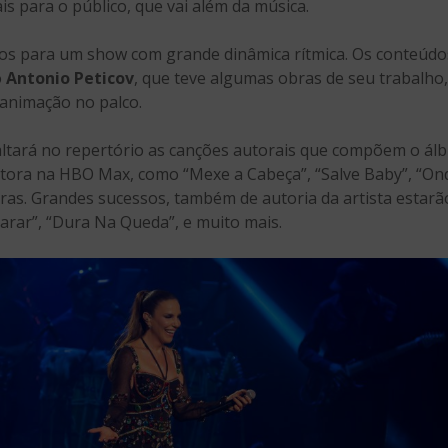
ais para o público, que vai além da música.
dos para um show com grande dinâmica rítmica. Os conteúdo
o
Antonio Peticov
, que teve algumas obras de seu trabalho,
 animação no palco.
faltará no repertório as canções autorais que compõem o á
ntora na HBO Max, como “Mexe a Cabeça”, “Salve Baby”, “O
tras. Grandes sucessos, também de autoria da artista estarã
rar”, “Dura Na Queda”, e muito mais.