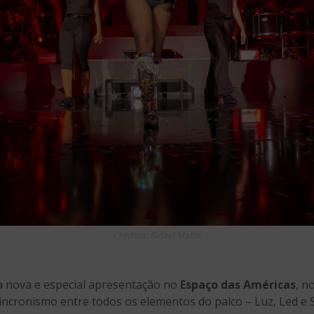
Créditos: Rafael Mattei
nova e especial apresentação no
Espaço das Américas
, n
incronismo entre todos os elementos do palco – Luz, Led e 