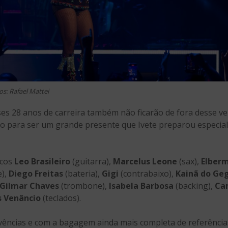
os: Rafael Mattei
es 28 anos de carreira também não ficarão de fora desse v
do para ser um grande presente que Ivete preparou especia
icos
Leo Brasileiro
(guitarra),
Marcelus Leone
(sax),
Elberm
e),
Diego Freitas
(bateria),
Gigi
(contrabaixo),
Kainã do Ge
Gilmar Chaves
(trombone),
Isabela Barbosa
(backing),
Ca
 Venâncio
(teclados).
ivências e com a bagagem ainda mais completa de referência