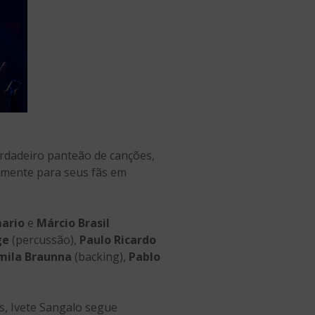
erdadeiro panteão de canções,
lmente para seus fãs em
ario
e
Márcio Brasil
ge
(percussão),
Paulo Ricardo
mila Braunna
(backing),
Pablo
s, Ivete Sangalo segue