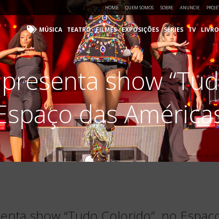
HOME
QUEM SOMOS
SOBRE
ANUNCIE
PROJE
MÚSICA
TEATRO
FILMES
EXPOSIÇÕES
SÉRIES
TV
LIVRO
apresenta show “Tud
Espaço das América
senta show “Tudo Colorido”, no Espaç