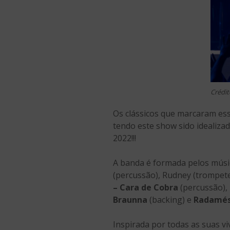
Crédit
Os clássicos que marcaram ess
tendo este show sido idealiza
2022!!!
A banda é formada pelos mús
(percussão), Rudney (trompet
– Cara de Cobra
(percussão),
Braunna
(backing) e
Radamés
Inspirada por todas as suas v