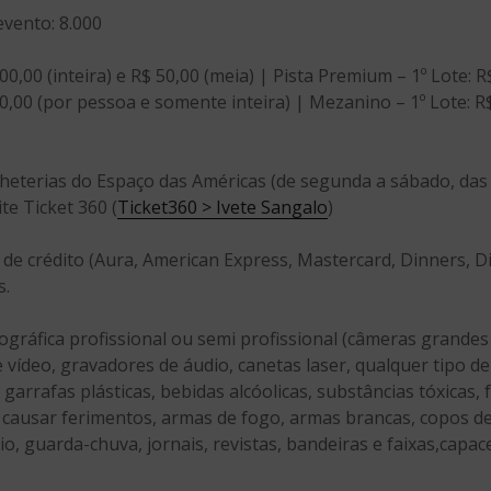
evento: 8.000
100,00 (inteira) e R$ 50,00 (meia) | Pista Premium – 1º Lote: R
0,00 (por pessoa e somente inteira) | Mezanino – 1º Lote: R$
heterias do Espaço das Américas (de segunda a sábado, das
te Ticket 360 (
Ticket360 > Ivete Sangalo
)
 crédito (Aura, American Express, Mastercard, Dinners, Disc
s.
ográfica profissional ou semi profissional (câmeras grand
 vídeo, gravadores de áudio, canetas laser, qualquer tipo de 
 garrafas plásticas, bebidas alcóolicas, substâncias tóxicas, f
causar ferimentos, armas de fogo, armas brancas, copos de 
nio, guarda-chuva, jornais, revistas, bandeiras e faixas,capac