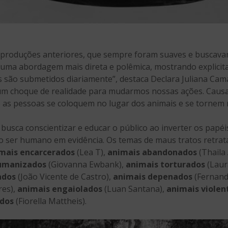
s produções anteriores, que sempre foram suaves e buscava
ma abordagem mais direta e polêmica, mostrando explicit
is são submetidos diariamente”, destaca Declara Juliana C
um choque de realidade para mudarmos nossas ações. Causa
e as pessoas se coloquem no lugar dos animais e se tornem
 busca conscientizar e educar o público ao inverter os papé
o ser humano em evidência. Os temas de maus tratos retrat
mais encarcerados
(Lea T),
animais abandonados
(Thaila 
umanizados
(Giovanna Ewbank),
animais torturados
(Laur
ados
(João Vicente de Castro),
animais depenados
(Fernand
res),
animais engaiolados
(Luan Santana),
animais violen
ados
(Fiorella Mattheis).