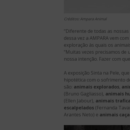
Créditos: Ampara Animal
“Diferente de todas as nossa
dessa vez a AMPARA vem com u
exploração às quais os anima
“Muitas vezes precisamos de 
nossa intenção. Fazer com qu
A exposição Sinta na Pele, que
hipotética com o sofrimento d
são:
animais explorados
,
ani
(Bruno Gagliasso),
animais h
(Ellen Jabour),
animais trafic
escalpelados
(Fernanda Tava
Arantes Neto) e
animais caç