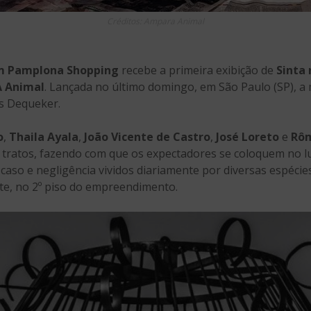
Créditos: Ampara Animal
m Pamplona Shopping
recebe a primeira exibição de
Sinta 
 Animal
. Lançada no último domingo, em São Paulo (SP), a
es Dequeker.
o
,
Thaila Ayala
,
João Vicente de Castro
,
José Loreto
e
Rôm
tratos, fazendo com que os expectadores se coloquem no lug
scaso e negligência vividos diariamente por diversas espécies
nte, no 2º piso do empreendimento.