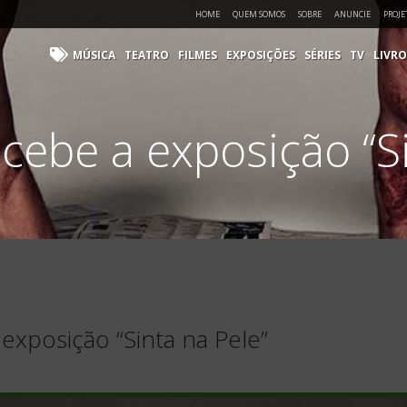
HOME
QUEM SOMOS
SOBRE
ANUNCIE
PROJE
MÚSICA
TEATRO
FILMES
EXPOSIÇÕES
SÉRIES
TV
LIVRO
cebe a exposição “Si
exposição “Sinta na Pele”