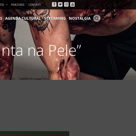
Facebook
Twitter
Instagram
Youtube
TOS
PARCEIROS
CONTATO
S
AGENDA CULTURAL
STREAMING
NOSTALGIA
nta na Pele”