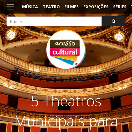
MÚSICA
TEATRO
FILMES
EXPOSIÇÕES
SÉRIES
ACESSO CULTURAL
Arte, Cultura Pop e Entretenimento
5 Theatros
Municipais para