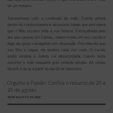
de um estupro.
Transtornado com a confissão da mãe, Camilo gritará
dentro do confessionário e assustará Julieta que perceberá
que o filho escutou toda a sua história. Estraçalhada pela
dor que causou em Camilo, Julieta monta em seu cavalo e
foge da igreja cavalgando em disparada. Percebendo que
seu filho a segue, ela acelera cada vez mais. O cavalo
então empina e Julieta cai desacordada. Camilo tenta
socorrer a mãe enquanto grita pedindo perdão.
As cenas
devem ir ao ar a partir do dia 03 de setembro.
Orgulho e Paixão: Confira o resumo de 20 a
25 de agosto
PUBLICADO
20 DE AGOSTO DE 2018
EM