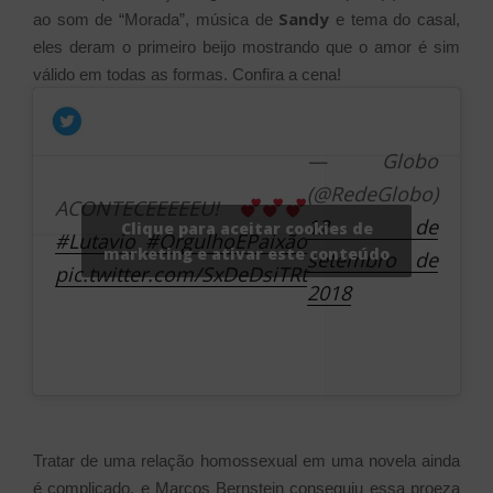
Sandy
ao som de “Morada”, música de
e tema do casal,
eles deram o primeiro beijo mostrando que o amor é sim
válido em todas as formas. Confira a cena!
— Globo
(@RedeGlobo)
ACONTECEEEEEU!
12 de
Clique para aceitar cookies de
#Lutavio
#OrgulhoEPaixão
marketing e ativar este conteúdo
setembro de
pic.twitter.com/SxDeDsiTRt
2018
Tratar de uma relação homossexual em uma novela ainda
é complicado, e Marcos Bernstein conseguiu essa proeza