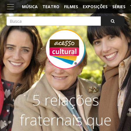
MÚSICA
TEATRO
FILMES
EXPOSIÇÕES
SÉRIES
ACESSO CULTURAL
Arte, Cultura Pop e Entretenimento
5 relações
fraternais que