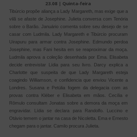
23.08 | Quinta-feira
Tibúrcio propõe aliança a Lady Margareth, mas exige que a
vilã se afaste de Josephine. Julieta conversa com Tenória
sobre o Barão. Januário comenta sobre seu desejo de se
casar com Ludmila. Lady Margareth e Tibúrcio procuram
Uirapuru para armar contra Josephine. Edmundo perdoa
Josephine, mas Fani hesita em se reaproximar da moça.
Ludmila aprova a coleção desenhada por Ema. Elisabeta
decide entrevistar Lídia para seu livro. Darcy explica a
Charlotte que suspeita de que Lady Margareth esteja
coagindo Williamson, e confidencia que enviou Vicente a
Londres. Susana e Petúlia fogem da delegacia com as
provas contra Kléber e Elisabeta em mãos. Cecília e
Rômulo consultam Jonatas sobre a demora da moça em
engravidar. Lídia se declara para Randolfo. Luccino e
Otávio temem o jantar na casa de Nicoletta. Ema e Ernesto
chegam para o jantar. Camilo procura Julieta.