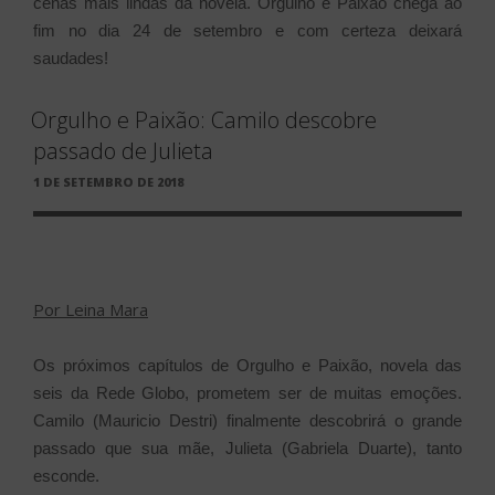
cenas mais lindas da novela. Orgulho e Paixão chega ao
fim no dia 24 de setembro e com certeza deixará
saudades!
Orgulho e Paixão: Camilo descobre
passado de Julieta
PUBLICADO
1 DE SETEMBRO DE 2018
EM
Por Leina Mara
Os próximos capítulos de Orgulho e Paixão, novela das
seis da Rede Globo, prometem ser de muitas emoções.
Camilo (Mauricio Destri) finalmente descobrirá o grande
passado que sua mãe, Julieta (Gabriela Duarte), tanto
esconde.