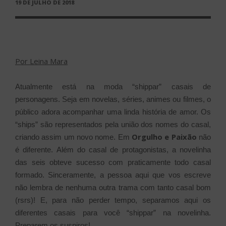
PUBLICADO
19 DE JULHO DE 2018
EM
Por Leina Mara
Atualmente está na moda “shippar” casais de
personagens. Seja em novelas, séries, animes ou filmes, o
público adora acompanhar uma linda história de amor. Os
“ships” são representados pela união dos nomes do casal,
Orgulho e Paixão
criando assim um novo nome. Em
não
é diferente. Além do casal de protagonistas, a novelinha
das seis obteve sucesso com praticamente todo casal
formado. Sinceramente, a pessoa aqui que vos escreve
não lembra de nenhuma outra trama com tanto casal bom
(rsrs)! E, para não perder tempo, separamos aqui os
diferentes casais para você “shippar” na novelinha.
Preparem os suspiros!