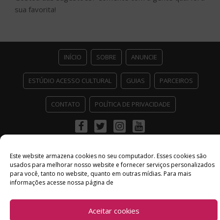
sua favorita!
INÍCIO
SOBRE
ANUNCIE
ESTÚDIO ACESSO CULTURAL
GUIAS
PARCEIROS
CONTATO
POLÍTICA DE PRIVACIDADE
Facebook
Twitter
Instagram
Youtube
©
Copyright
2026 Acesso Cultural - Arte, Cultura Pop e Entretenimento
Desenvolvido por
Del Vieira
Este website armazena cookies no seu computador. Esses cookies são
usados ​​para melhorar nosso website e fornecer serviços personalizados
para você, tanto no website, quanto em outras mídias. Para mais
informações acesse nossa página de
Aceitar cookies