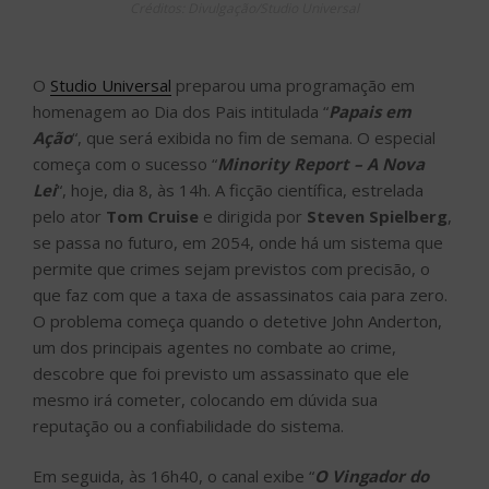
Créditos: Divulgação/Studio Universal
O
Studio Universal
preparou uma programação em
homenagem ao Dia dos Pais intitulada “
Papais em
Ação
“, que será exibida no fim de semana. O especial
começa com o sucesso “
Minority Report – A Nova
Lei
“, hoje, dia 8, às 14h. A ficção científica, estrelada
pelo ator
Tom Cruise
e dirigida por
Steven Spielberg
,
se passa no futuro, em 2054, onde há um sistema que
permite que crimes sejam previstos com precisão, o
que faz com que a taxa de assassinatos caia para zero.
O problema começa quando o detetive John Anderton,
um dos principais agentes no combate ao crime,
descobre que foi previsto um assassinato que ele
mesmo irá cometer, colocando em dúvida sua
reputação ou a confiabilidade do sistema.
Em seguida, às 16h40, o canal exibe “
O Vingador do