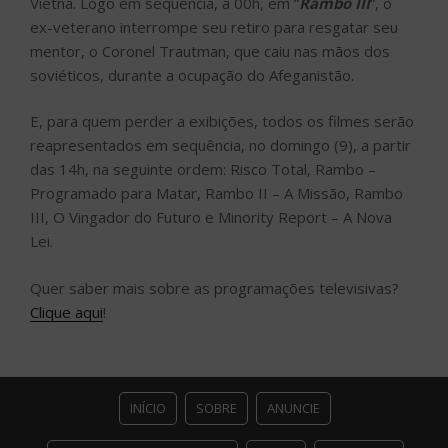
Vietnã. Logo em sequência, à 00h, em “
Rambo III
“, o
ex-veterano interrompe seu retiro para resgatar seu
mentor, o Coronel Trautman, que caiu nas mãos dos
soviéticos, durante a ocupação do Afeganistão.
E, para quem perder a exibições, todos os filmes serão
reapresentados em sequência, no domingo (9), a partir
das 14h, na seguinte ordem: Risco Total, Rambo –
Programado para Matar, Rambo II – A Missão, Rambo
III, O Vingador do Futuro e Minority Report – A Nova
Lei.
Quer saber mais sobre as programações televisivas?
Clique aqui
!
INÍCIO
SOBRE
ANUNCIE