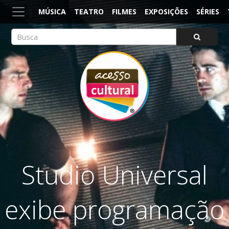
MÚSICA
TEATRO
FILMES
EXPOSIÇÕES
SÉRIES
ACESSO CULTURAL
Arte, Cultura Pop e Entretenimento
Studio Universal
exibe programação