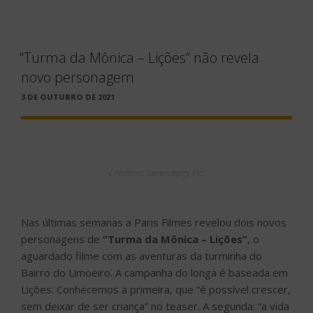
“Turma da Mônica – Lições” não revela
novo personagem
PUBLICADO
3 DE OUTUBRO DE 2021
EM
Créditos: Serendipity Inc.
Nas últimas semanas a Paris Filmes revelou dois novos
personagens de
“Turma da Mônica – Lições”
, o
aguardado filme com as aventuras da turminha do
Bairro do Limoeiro. A campanha do longa é baseada em
Lições. Conhecemos a primeira, que “é possível crescer,
sem deixar de ser criança” no teaser. A segunda: “a vida