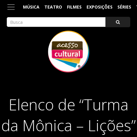
MÚSICA
TEATRO
FILMES
EXPOSIÇÕES
SÉRIES
ACESSO CULTURAL
Arte, Cultura Pop e Entretenimento
Elenco de “Turma
da Mônica – Lições”