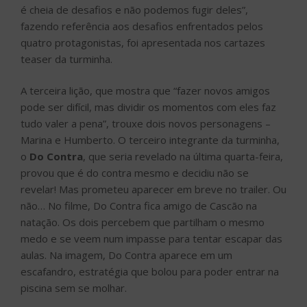
é cheia de desafios e não podemos fugir deles”,
fazendo referência aos desafios enfrentados pelos
quatro protagonistas, foi apresentada nos cartazes
teaser da turminha.
A terceira lição, que mostra que “fazer novos amigos
pode ser difícil, mas dividir os momentos com eles faz
tudo valer a pena”, trouxe dois novos personagens –
Marina e Humberto. O terceiro integrante da turminha,
o
Do Contra
, que seria revelado na última quarta-feira,
provou que é do contra mesmo e decidiu não se
revelar! Mas prometeu aparecer em breve no trailer. Ou
não… No filme, Do Contra fica amigo de Cascão na
natação. Os dois percebem que partilham o mesmo
medo e se veem num impasse para tentar escapar das
aulas. Na imagem, Do Contra aparece em um
escafandro, estratégia que bolou para poder entrar na
piscina sem se molhar.