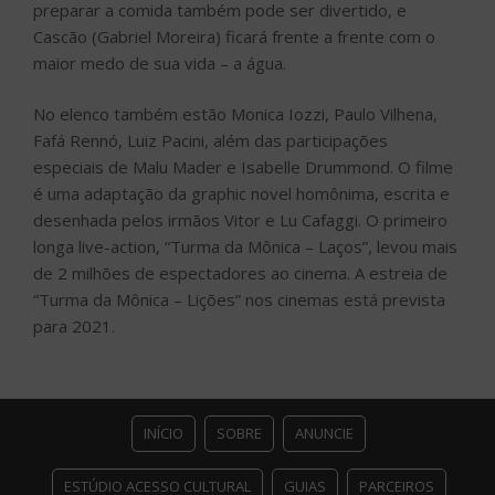
preparar a comida também pode ser divertido, e
Cascão (Gabriel Moreira) ficará frente a frente com o
maior medo de sua vida – a água.
No elenco também estão Monica Iozzi, Paulo Vilhena,
Fafá Rennó, Luiz Pacini, além das participações
especiais de Malu Mader e Isabelle Drummond. O filme
é uma adaptação da graphic novel homônima, escrita e
desenhada pelos irmãos Vitor e Lu Cafaggi. O primeiro
longa live-action, “Turma da Mônica – Laços”, levou mais
de 2 milhões de espectadores ao cinema. A estreia de
“Turma da Mônica – Lições” nos cinemas está prevista
para 2021.
INÍCIO
SOBRE
ANUNCIE
ESTÚDIO ACESSO CULTURAL
GUIAS
PARCEIROS