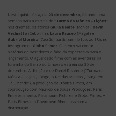
Nesta quinta-feira, dia
23 de dezembro
, faltando uma
semana para a estreia de
“Turma da Mônica – Lições”
nos cinemas, os atores
Giulia Benite
(Mônica),
Kevin
Vechiatto
(Cebolinha),
Laura Rauseo
(Magali) e
Gabriel Moreira
(Cascão) participam de live, às 18h, no
Instagram da
Globo Filmes
. O elenco vai contar
histórias de bastidores e falar da expectativa para o
lançamento. O aguardado filme com as aventuras da
turminha do Bairro do Limoeiro estreia dia 30 de
dezembro. A direção é de Daniel Rezende (“Turma da
Mônica – Laços”, “Bingo, o Rei das Manhãs”, “Ninguém
Tá Olhando”), a produção da Biônica Filmes, em
coprodução com Mauricio de Sousa Produções, Paris
Entretenimento, Paramount Pictures e Globo Filmes. A
Paris Filmes e a Downtown Filmes assinam a
distribuição.