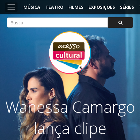
MÚSICA
TEATRO
FILMES
EXPOSIÇÕES
SÉRIES
ACESSO CULTURAL
Arte, Cultura Pop e Entretenimento
Wanessa Camargo
lança clipe