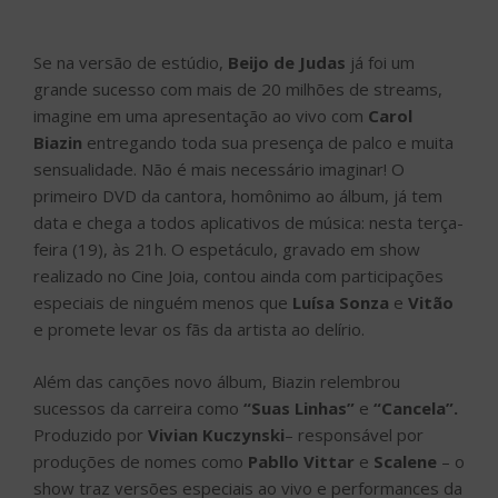
Se na versão de estúdio,
Beijo de Judas
já foi um
grande sucesso com mais de 20 milhões de streams,
imagine em uma apresentação ao vivo com
Carol
Biazin
entregando toda sua presença de palco e muita
sensualidade. Não é mais necessário imaginar! O
primeiro DVD da cantora, homônimo ao álbum, já tem
data e chega a todos aplicativos de música: nesta terça-
feira (19), às 21h. O espetáculo, gravado em show
realizado no Cine Joia, contou ainda com participações
especiais de ninguém menos que
Luísa Sonza
e
Vitão
e promete levar os fãs da artista ao delírio.
Além das canções novo álbum, Biazin relembrou
sucessos da carreira como
“Suas Linhas”
e
“Cancela”.
Produzido por
Vivian Kuczynski
– responsável por
produções de nomes como
Pabllo Vittar
e
Scalene
– o
show traz versões especiais ao vivo e performances da