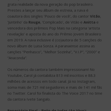
grata realidade da nova geração do pop brasileiro.
Prestes a lançar seu álbum de estreia, a ruiva é
coautora dos singles ‘Pouco de você’, do cantor
Vitão
,
‘Juntinho’ da
Rouge
, ‘Complicado’, de Vitão e
Anitta
e
vencedora dos prêmios Pop Mais na categoria ‘artista
revelação’ e aposta do ano do Prêmio Jovem Brasileiro
em 2019. A ruiva inclusive é (co)autora de 5 canções do
novo álbum de Luisa Sonza. A paranaense assina as
canções “Penhasco”, “Melhor Sozinha”, “V.I.P”, “2000” e
“Anaconda”.
Os números da cantora também impressionam! No
Youtube, Carol já contabiliza 813 mil inscritos e 88.3
milhões de acessos em todo canal. Já no Instagram,
soma mais de 721 mil seguidores e mais de 141 mil fãs
no Twitter. Carol foi finalista do The Voice 2017 no time
da cantora Ivete Sangalo.
Repertório Final – Beijo de Judas (Ao Vivo):