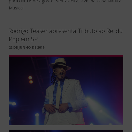
para dia 16 de agosto, sexta-feira, 22h, na Casa Natura
Musical.
Rodrigo Teaser apresenta Tributo ao Rei do
Pop em SP
PUBLICADO
22 DE JUNHO DE 2019
EM