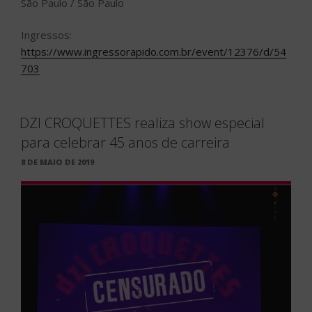
São Paulo / São Paulo
Ingressos:
https://www.ingressorapido.com.br/event/12376/d/54
703
DZI CROQUETTES realiza show especial
para celebrar 45 anos de carreira
PUBLICADO
8 DE MAIO DE 2019
EM