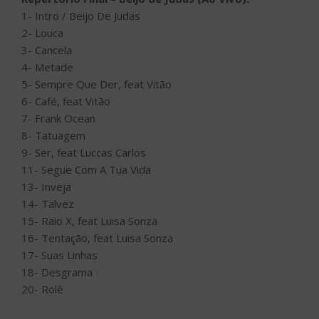
1- Intro / Beijo De Judas
2- Louca
3- Cancela
4- Metade
5- Sempre Que Der, feat Vitão
6- Café, feat Vitão
7- Frank Ocean
8- Tatuagem
9- Ser, feat Luccas Carlos
11- Segue Com A Tua Vida
13- Inveja
14- Talvez
15- Raio X, feat Luisa Sonza
16- Tentação, feat Luisa Sonza
17- Suas Linhas
18- Desgrama
20- Rolê