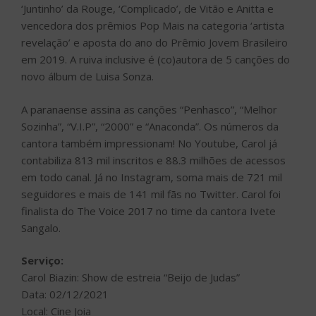
‘Juntinho’ da Rouge, ‘Complicado’, de Vitão e Anitta e
vencedora dos prêmios Pop Mais na categoria ‘artista
revelação’ e aposta do ano do Prêmio Jovem Brasileiro
em 2019. A ruiva inclusive é (co)autora de 5 canções do
novo álbum de Luisa Sonza.
A paranaense assina as canções “Penhasco”, “Melhor
Sozinha”, “V.I.P”, “2000” e “Anaconda”. Os números da
cantora também impressionam! No Youtube, Carol já
contabiliza 813 mil inscritos e 88.3 milhões de acessos
em todo canal. Já no Instagram, soma mais de 721 mil
seguidores e mais de 141 mil fãs no Twitter. Carol foi
finalista do The Voice 2017 no time da cantora Ivete
Sangalo.
Serviço:
Carol Biazin: Show de estreia “Beijo de Judas”
Data: 02/12/2021
Local: Cine Joia