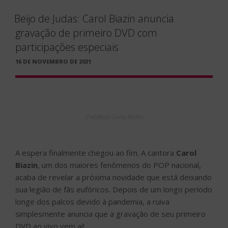
Beijo de Judas: Carol Biazin anuncia
gravação de primeiro DVD com
participações especiais
PUBLICADO
16 DE NOVEMBRO DE 2021
EM
Créditos: Lana Pinho
A espera finalmente chegou ao fim. A cantora
Carol
Biazin
, um dos maiores fenômenos do POP nacional,
acaba de revelar a próxima novidade que está deixando
sua legião de fãs eufóricos. Depois de um longo período
longe dos palcos devido à pandemia, a ruiva
simplesmente anuncia que a gravação de seu primeiro
DVD ao vivo vem aí!