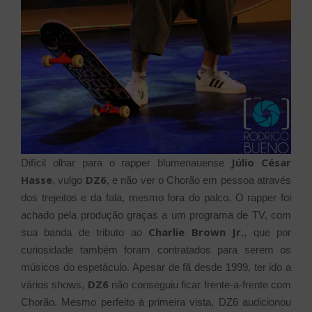
Júlio César
Difícil olhar para o rapper blumenauense
Hasse
DZ6
, vulgo
, e não ver o Chorão em pessoa através
dos trejeitos e da fala, mesmo fora do palco. O rapper foi
achado pela produção graças a um programa de TV, com
Charlie Brown Jr.
sua banda de tributo ao
, que por
curiosidade também foram contratados para serem os
músicos do espetáculo. Apesar de fã desde 1999, ter ido a
DZ6
vários shows,
não conseguiu ficar frente-a-frente com
Chorão. Mesmo perfeito à primeira vista, DZ6 audicionou