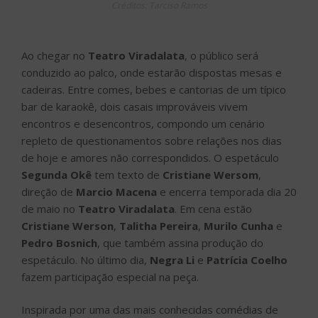
Créditos: Tarciso Ramos
Ao chegar no
Teatro Viradalata
, o público será
conduzido ao palco, onde estarão dispostas mesas e
cadeiras. Entre comes, bebes e cantorias de um típico
bar de karaokê, dois casais improváveis vivem
encontros e desencontros, compondo um cenário
repleto de questionamentos sobre relações nos dias
de hoje e amores não correspondidos. O espetáculo
Segunda Okê
tem texto de
Cristiane Wersom
,
direção de
Marcio Macena
e encerra temporada dia 20
de maio no
Teatro Viradalata
. Em cena estão
Cristiane Werson
,
Talitha Pereira
,
Murilo Cunha
e
Pedro Bosnich
, que também assina produção do
espetáculo. No último dia,
Negra Li
e
Patrícia Coelho
fazem participação especial na peça.
Inspirada por uma das mais conhecidas comédias de