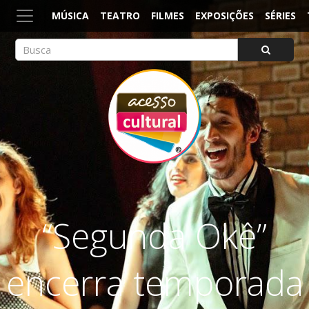
MÚSICA
TEATRO
FILMES
EXPOSIÇÕES
SÉRIES
ACESSO CULTURAL
Arte, Cultura Pop e Entretenimento
“Segunda Okê”
encerra temporada