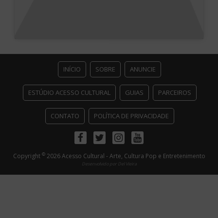
INÍCIO
SOBRE
ANUNCIE
ESTÚDIO ACESSO CULTURAL
GUIAS
PARCEIROS
CONTATO
POLÍTICA DE PRIVACIDADE
Facebook
Twitter
Instagram
Youtube
©
Copyright
2026 Acesso Cultural - Arte, Cultura Pop e Entretenimento
Desenvolvido por
Del Vieira