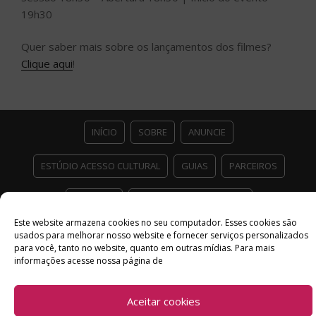
19h30
Quer saber mais sobre os lançamentos dos filmes?
Clique aqui
!
INÍCIO
SOBRE
ANUNCIE
ESTÚDIO ACESSO CULTURAL
GUIAS
PARCEIROS
CONTATO
POLÍTICA DE PRIVACIDADE
Este website armazena cookies no seu computador. Esses cookies são
Facebook
Twitter
Instagram
Youtube
usados ​​para melhorar nosso website e fornecer serviços personalizados
para você, tanto no website, quanto em outras mídias. Para mais
©
Copyright
2026 Acesso Cultural - Arte, Cultura Pop e Entretenimento
informações acesse nossa página de
Desenvolvido por
Del Vieira
Aceitar cookies