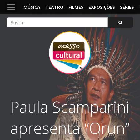
MÚSICA
TEATRO
FILMES
EXPOSIÇÕES
SÉRIES
ACESSO CULTURAL
Arte, Cultura Pop e Entretenimento
Paula Scamparini
apresenta “Orun”