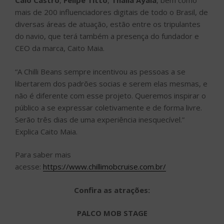
Caio Castro
,
Felipe Titto
,
Thaila Ayala
, bem como
mais de 200 influenciadores digitais de todo o Brasil, de
diversas áreas de atuação, estão entre os tripulantes
do navio, que terá também a presença do fundador e
CEO da marca, Caito Maia.
“A Chilli Beans sempre incentivou as pessoas a se
libertarem dos padrões socias e serem elas mesmas, e
não é diferente com esse projeto. Queremos inspirar o
público a se expressar coletivamente e de forma livre.
Serão três dias de uma experiência inesquecível.”
Explica Caito Maia.
Para saber mais
acesse:
https://www.chillimobcruise.com.br/
Confira as atrações:
PALCO MOB STAGE