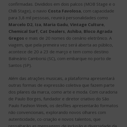
confirmadas. Divididos em dois palcos (MOB Stage e o
Chilli Stage), o navio
Costa Favolosa
, com capacidade
para 3,8 mil pessoas, reunirá personalidades como
Marcelo D2
,
Iza
,
Maria Gadu
,
Vintage Culture
,
Chemical Surf
,
Cat Dealers
,
Ashiba
,
Bloco Agrada
Gregos
e mais de 20 nomes do cenário eletrônico. A
viagem, que pela primeira vez será aberta ao público,
acontece de 20 a 23 de março e tem como destino
Balneário Camboriú (SC), com embarque no porto de
Santos (SP).
Além das atrações musicais, a plataforma apresentará
outras formas de expressão coletiva que fazem parte
dos pilares da marca, como arte e moda. Com curadoria
de Paulo Borges, fundador e diretor criativo do São
Paulo Fashion Week, os desfiles apresentarão formatos
não convencionais, explorando novos olhares com
autenticidade, co-criação e novos talentos, que
ressaltarão as mensagens de inclusão e diversidade da