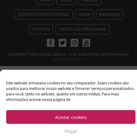
ESTÚDIO ACESSO CULTURAL
GUIAS
PARCEIROS
CONTATO
POLÍTICA DE PRIVACIDADE
Facebook
Twitter
Instagram
Youtube
©
Copyright
2026 Acesso Cultural - Arte, Cultura Pop e Entretenimento
Desenvolvido por
Del Vieira
Este website armazena cookies no seu computador. Esses cookies são
usados ​​para melhorar nosso website e fornecer serviços personalizados
para você, tanto no website, quanto em outras mídias. Para mais
informações acesse nossa página de
Aceitar cookies
Negar