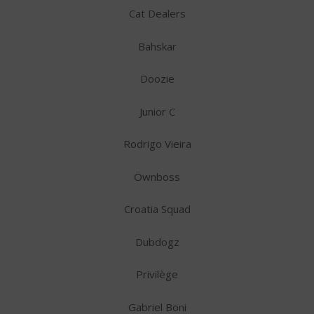
Cat Dealers
Bahskar
Doozie
Junior C
Rodrigo Vieira
Öwnboss
Croatia Squad
Dubdogz
Privilège
Gabriel Boni