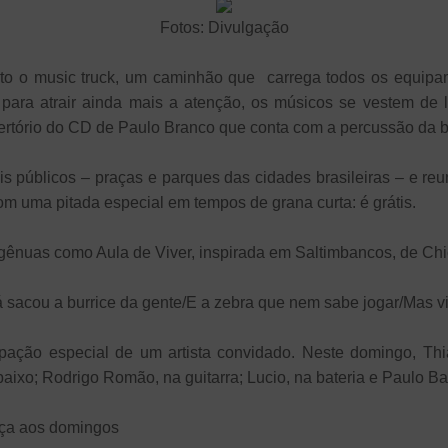
Fotos: Divulgação
to o music truck, um caminhão que carrega todos os equipa
 para atrair ainda mais a atenção, os músicos se vestem de
epertório do CD de Paulo Branco que conta com a percussão da 
is públicos – praças e parques das cidades brasileiras – e r
com uma pitada especial em tempos de grana curta: é grátis.
ênuas como Aula de Viver, inspirada em Saltimbancos, de Ch
/Já sacou a burrice da gente/E a zebra que nem sabe jogar/Mas v
pação especial de um artista convidado. Neste domingo, Thi
aixo; Rodrigo Romão, na guitarra; Lucio, na bateria e Paulo Ba
aça aos domingos