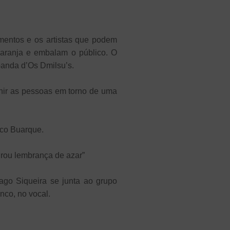
mentos e os artistas que podem
 laranja e embalam o público. O
banda d’Os Dmilsu’s.
eunir as pessoas em torno de uma
ico Buarque.
irou lembrança de azar”
ago Siqueira se junta ao grupo
nco, no vocal.