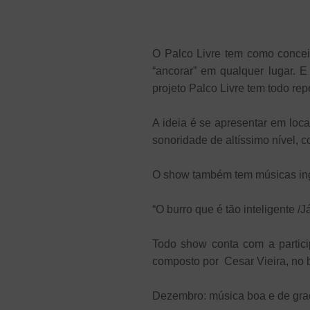
O Palco Livre tem como concei
“ancorar” em qualquer lugar. E
projeto Palco Livre tem todo r
A ideia é se apresentar em loca
sonoridade de altíssimo nível, 
O show também tem músicas ing
“O burro que é tão inteligente 
Todo show conta com a partici
composto por Cesar Vieira, no b
Dezembro: música boa e de gr