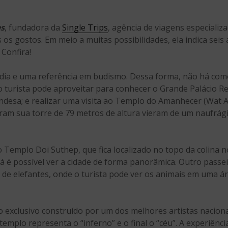
s
, fundadora da
Single Trips
, agência de viagens especializa
 os gostos. Em meio a muitas possibilidades, ela indica sei
 Confira!
ândia e uma referência em budismo. Dessa forma, não há como
 o turista pode aproveitar para conhecer o Grande Palácio R
ndesa; e realizar uma visita ao Templo do Amanhecer (Wat Aru
ram sua torre de 79 metros de altura vieram de um naufrág
 Templo Doi Suthep, que fica localizado no topo da colina n
á é possível ver a cidade de forma panorâmica. Outro passe
de elefantes, onde o turista pode ver os animais em uma ár
exclusivo construído por um dos melhores artistas nacion
 templo representa o “inferno” e o final o “céu”. A experiênc