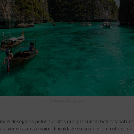
Créditos: Divulgação
mais desejados pelos turistas que procuram belezas naturais
to a ver e fazer, a maior dificuldade é escolher um roteiro q