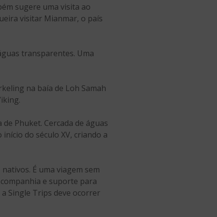
mbém sugere uma visita ao
ueira visitar Mianmar, o país
e águas transparentes. Uma
norkeling na baía de Loh Samah
iking.
ha de Phuket. Cercada de águas
início do século XV, criando a
s nativos. É uma viagem sem
am companhia e suporte para
 a Single Trips deve ocorrer