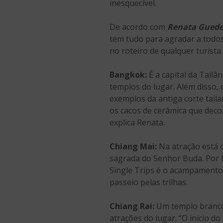
inesquecível.
De acordo com
Renata Guede
tem tudo para agradar a todos
no roteiro de qualquer turista.
Bangkok:
É a capital da Tail
templos do lugar. Além disso,
exemplos da antiga corte taila
os cacos de cerâmica que deco
explica Renata.
Chiang Mai:
Na atração está o
sagrada do Senhor Buda. Por l
Single Trips é o acampamento 
passeio pelas trilhas.
Chiang Rai:
Um templo branco 
atrações do lugar. “O início do