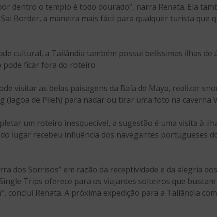
e por dentro o templo é todo dourado”, narra Renata. Ela ta
 Sai Border, a maneira mais fácil para qualquer turista que q
ade cultural, a Tailândia também possui belíssimas ilhas d
 pode ficar fora do roteiro.
pode visitar as belas paisagens da Baía de Maya, realizar s
g (lagoa de Pileh) para nadar ou tirar uma foto na caverna V
letar um roteiro inesquecível, a sugestão é uma visita à il
 do lugar recebeu influência dos navegantes portugueses do 
ra dos Sorrisos” em razão da receptividade e da alegria do
 Single Trips oferece para os viajantes solteiros que busc
”, conclui Renata. A próxima expedição para a Tailândia com