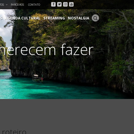
Facebook
Twitter
Instagram
Youtube
TOS
PARCEIROS
CONTATO
S
AGENDA CULTURAL
STREAMING
NOSTALGIA
 merecem fazer
 roteiro