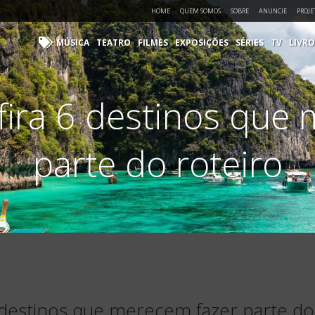
HOME
QUEM SOMOS
SOBRE
ANUNCIE
PROJE
MÚSICA
TEATRO
FILMES
EXPOSIÇÕES
SÉRIES
TV
LIVRO
nfira 6 destinos que
parte do roteiro
6 destinos que merecem fazer parte do