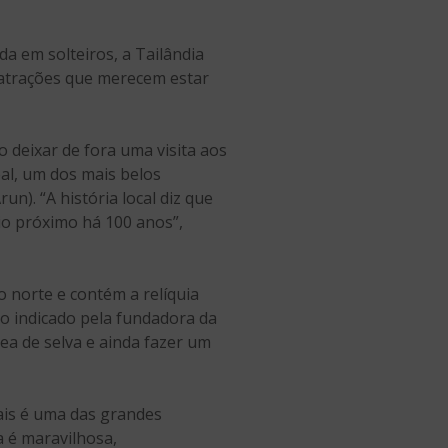
da em solteiros, a Tailândia
s atrações que merecem estar
 deixar de fora uma visita aos
eal, um dos mais belos
n). “A história local diz que
io próximo há 100 anos”,
o norte e contém a relíquia
io indicado pela fundadora da
ea de selva e ainda fazer um
ais é uma das grandes
ia é maravilhosa,