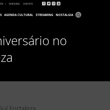
Facebook
Twitter
Instagram
Youtube
TOS
PARCEIROS
CONTATO
S
AGENDA CULTURAL
STREAMING
NOSTALGIA
niversário no
eza
Sul Fortaleza