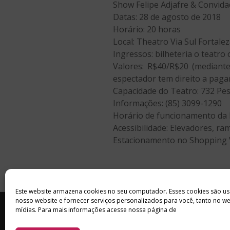
Show Felipe Adjafre & Convid
Datas: 28 de agosto de 2018
Horário: 20 horas
Local: Theatro Via Sul Fortal
Ingressos: bilheteria o teatro
Valores: R$40/R$20 (mediant
espectador tem direito a pagar
Capacidade do Teatro: 732 Pe
Informações: (85) 3099-1290
Horário de funcionamento da bi
Acessibilidade: Elevadores, ra
Estacionamento no Shopping V
Este website armazena cookies no seu computador. Esses cookies são us
nosso website e fornecer serviços personalizados para você, tanto no w
INÍCIO
SOBRE
ANUNCIE
mídias. Para mais informações acesse nossa página de