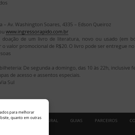
ados
eza – Av. Washington Soares, 4335 – Edson Queiroz
 ou
www.ingressorapido.com.br
e doação de um livro de literatura, novo ou usado (em b
 o valor promocional de R$20. O livro pode ser entregue no 
ssoas
lheteria: De segunda a domingo, das 10 às 22h, inclusive fe
mpas de acesso e assentos especiais.
ia Sul
ados ​​para melhorar
ebsite, quanto em outras
ESTÚDIO ACESSO CULTURAL
GUIAS
PARCEIROS
C