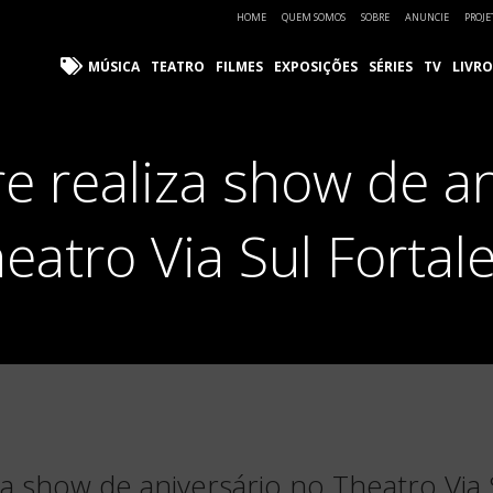
HOME
QUEM SOMOS
SOBRE
ANUNCIE
PROJE
MÚSICA
TEATRO
FILMES
EXPOSIÇÕES
SÉRIES
TV
LIVRO
re realiza show de a
eatro Via Sul Fortal
iza show de aniversário no Theatro Via 