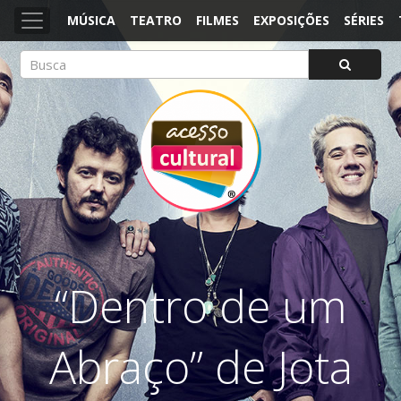
MÚSICA
TEATRO
FILMES
EXPOSIÇÕES
SÉRIES
ACESSO CULTURAL
Arte, Cultura Pop e Entretenimento
“Dentro de um
Abraço” de Jota