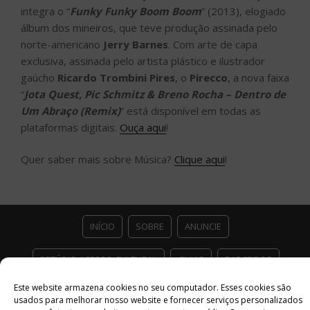
integra o “
Funky Funky Boom Boom
” (2013), elogiado
álbum dos mineiros, que teve produção assinada pelo
norte-americano
Jerry Barnes
. Com arte de capa
exclusiva, assinada pelo artista plástico e ilustrador
gaúcho
Ricardo Trombini Pires
, o
Pirecco
, a nova faixa
“
Jota Quest, Pic Schmitz & Breno Rocha – Dentro de
Um Abraço (Remix)
” está disponível em todas as
plataformas digitais.
Ouça aqui
!
Quer saber mais sobre Música?
Clique aqui
!
INÍCIO
SOBRE
ANUNCIE
ESTÚDIO ACESSO CULTURAL
GUIAS
PARCEIROS
Este website armazena cookies no seu computador. Esses cookies são
CONTATO
POLÍTICA DE PRIVACIDADE
usados ​​para melhorar nosso website e fornecer serviços personalizados