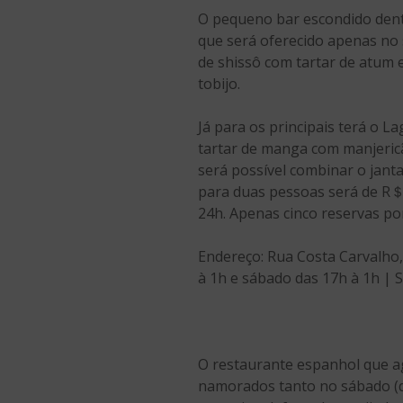
O pequeno bar escondido dent
que será oferecido apenas no 
de shissô com tartar de atum 
tobijo.
Já para os principais terá o L
tartar de manga com manjericã
será possível combinar o janta
para duas pessoas será de R＄ 
24h. Apenas cinco reservas po
Endereço: Rua Costa Carvalho,
à 1h e sábado das 17h à 1h | 
O restaurante espanhol que 
namorados tanto no sábado (di