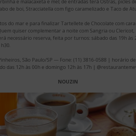
inha e malacaxeta e mel; de entradas terá Ostras, picles de 
bo de boi, Stracciatella com figo caramelizado e Taco de At
utos do mar e para finalizar Tartellete de Chocolate com cara
Quem quiser complementar a noite com Sangria ou Clericot,
erá necessário reserva, feita por turnos: sábado das 19h às
1h30.
 Pinheiros, São Paulo/SP — Fone: (11) 3816-0588 | horário d
bado das 12h às 00h e domingo 12h às 17h | @restauranteme
NOUZIN