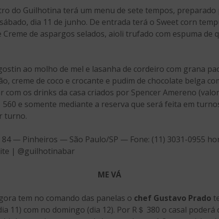
ro do Guilhotina terá um menu de sete tempos, preparado
sábado, dia 11 de junho. De entrada terá o Sweet corn temp
e Creme de aspargos selados, aioli trufado com espuma de q
agostin ao molho de mel e lasanha de cordeiro com grana pad
o, creme de coco e crocante e pudim de chocolate belga com
r com os drinks da casa criados por Spencer Amereno (valore
560 e somente mediante a reserva que será feita em turnos
r turno.
 84 — Pinheiros — São Paulo/SP — Fone: (11) 3031-0955 horá
Site | @guilhotinabar
ME VÁ
agora tem no comando das panelas o
chef Gustavo Prado
t
a 11) com no domingo (dia 12). Por R＄ 380 o casal poderá 