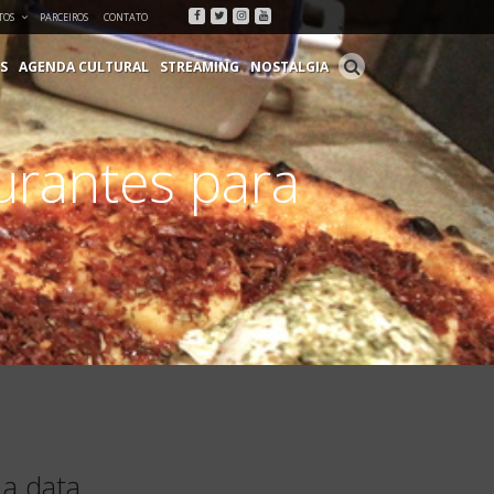
Facebook
Twitter
Instagram
Youtube
TOS
PARCEIROS
CONTATO
S
AGENDA CULTURAL
STREAMING
NOSTALGIA
urantes para
a data