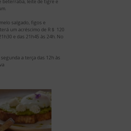
beterraba, leite de tigre e
um.
melo salgado, figos e
 terá um acréscimo de R＄ 120
 21h30 e das 21h45 às 24h. No
e segunda a terça das 12h às
va