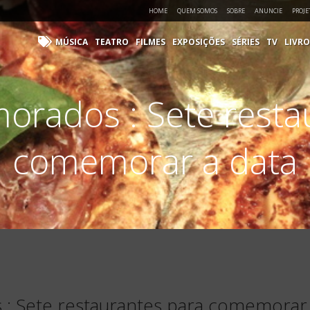
HOME
QUEM SOMOS
SOBRE
ANUNCIE
PROJE
MÚSICA
TEATRO
FILMES
EXPOSIÇÕES
SÉRIES
TV
LIVRO
orados : Sete resta
comemorar a data
: Sete restaurantes para comemorar 