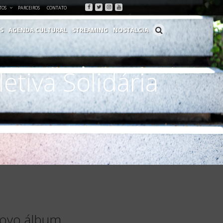
Facebook
Twitter
Instagram
Youtube
TOS
PARCEIROS
CONTATO
S
AGENDA CULTURAL
STREAMING
NOSTALGIA
tiva Solidária
novo álbum