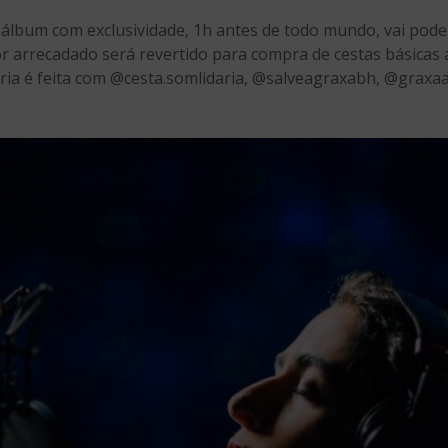
álbum com exclusividade, 1h antes de todo mundo, vai pode
or arrecadado será revertido para compra de cestas básicas 
eria é feita com @cesta.somlidaria, @salveagraxabh, @graxaa