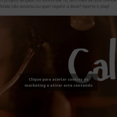
vo projeto lançado no último dia 10, tem mais de dois milhõe
Ainda não assistiu ou quer repetir a dose? Aperte o play!
Clique para aceitar cookies de
marketing e ativar este conteúdo