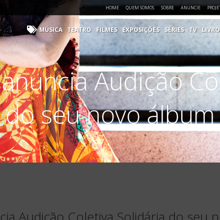
HOME
QUEM SOMOS
SOBRE
ANUNCIE
PROJE
MÚSICA
TEATRO
FILMES
EXPOSIÇÕES
SÉRIES
TV
LIVRO
anuncia Audição Cole
do seu novo álbum
ia Audição Coletiva Solidária do seu 