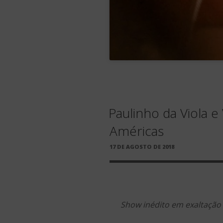
Paulinho da Viola 
Américas
PUBLICADO
17 DE AGOSTO DE 2018
EM
Show inédito em exaltação 