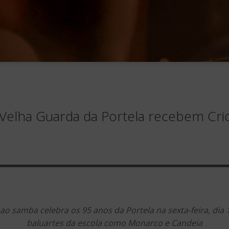
e Velha Guarda da Portela recebem Cri
ao samba celebra os 95 anos da Portela na sexta-feira, dia
baluartes da escola como Monarco e Candeia