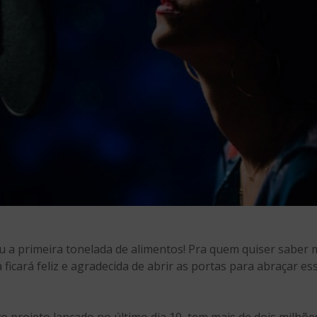
 a primeira tonelada de alimentos! Pra quem quiser saber ma
a ficará feliz e agradecida de abrir as portas para abraçar e