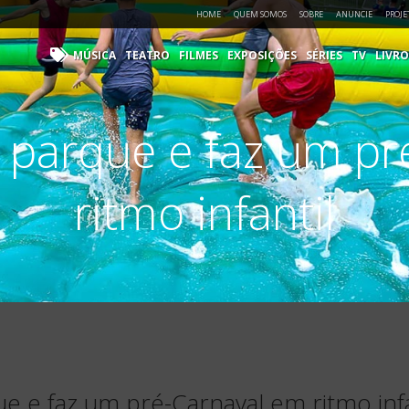
HOME
QUEM SOMOS
SOBRE
ANUNCIE
PROJE
MÚSICA
TEATRO
FILMES
EXPOSIÇÕES
SÉRIES
TV
LIVRO
a parque e faz um pr
ritmo infantil
e e faz um pré-Carnaval em ritmo infa