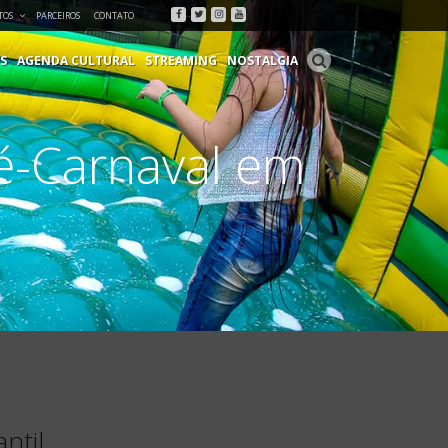
Facebook
Twitter
Instagram
Youtube
TOS
PARCEIROS
CONTATO
S
AGENDA CULTURAL
STREAMING
NOSTALGIA
é-Carnaval em
ntil