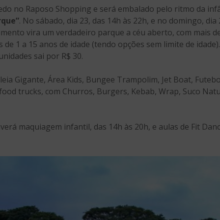
edo no Raposo Shopping e será embalado pelo ritmo da infâ
rque”
. No sábado, dia 23, das 14h às 22h, e no domingo, dia 
ento vira um verdadeiro parque a céu aberto, com mais d
s de 1 a 15 anos de idade (tendo opções sem limite de idade).
unidades sai por R$ 30.
leia Gigante, Área Kids, Bungee Trampolim, Jet Boat, Futeb
 food trucks, com Churros, Burgers, Kebab, Wrap, Suco Natu
rá maquiagem infantil, das 14h às 20h, e aulas de Fit Danc