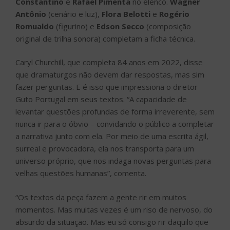
Constantino
e
Rafael Pimenta
no elenco.
Wagner
Antônio
(cenário e luz),
Flora Belotti
e
Rogério
Romualdo
(figurino) e
Edson Secco
(composição
original de trilha sonora) completam a ficha técnica.
Caryl Churchill, que completa 84 anos em 2022, disse
que dramaturgos não devem dar respostas, mas sim
fazer perguntas. E é isso que impressiona o diretor
Guto Portugal em seus textos. “A capacidade de
levantar questões profundas de forma irreverente, sem
nunca ir para o óbvio – convidando o público a completar
a narrativa junto com ela. Por meio de uma escrita ágil,
surreal e provocadora, ela nos transporta para um
universo próprio, que nos indaga novas perguntas para
velhas questões humanas”, comenta.
“Os textos da peça fazem a gente rir em muitos
momentos. Mas muitas vezes é um riso de nervoso, do
absurdo da situação. Mas eu só consigo rir daquilo que