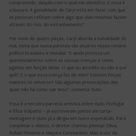
compreendo, daquilo com o qual me identifico. E essa é
a loucura. A genialidade de Caryl está em fazer com que
as pessoas reflitam sobre algo que elas mesmas fazem
através do riso, do estranhamento”.
Por meio de quatro peças, Caryl aborda a banalidade do
mal, tema que nunca pareceu tão atual no nosso cenário
político brasileiro e mundial. “E ainda provoca um
questionamento sobre as nossas crenças e como
agimos em função delas. O que eu acredito ou não e por
quê? E o que essa crença faz de mim? Existem forças
maiores no universo? São algumas provocações das
quais não há como sair ileso”, comenta Guto.
Essa é a terceira parceria artística entre Guto Portugal
e Elisa Volpatto – já escreveram juntos um curta-
metragem e Guto já a dirigiu em outro espetáculo. Para
completar o elenco, o diretor chamou Johnnas Oliva,
Rafael Pimenta e Mayara Constantino. Mas a voz da