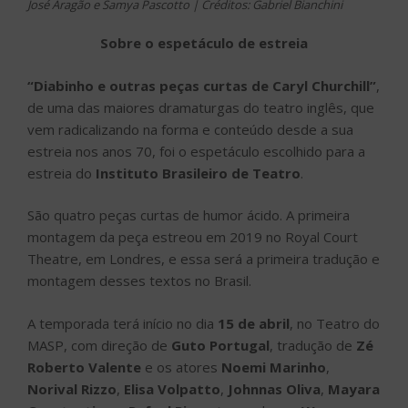
José Aragão e Samya Pascotto | Créditos: Gabriel Bianchini
Sobre o espetáculo de estreia
“Diabinho e outras peças curtas de Caryl Churchill”
,
de uma das maiores dramaturgas do teatro inglês, que
vem radicalizando na forma e conteúdo desde a sua
estreia nos anos 70, foi o espetáculo escolhido para a
estreia do
Instituto Brasileiro de Teatro
.
São quatro peças curtas de humor ácido. A primeira
montagem da peça estreou em 2019 no Royal Court
Theatre, em Londres, e essa será a primeira tradução e
montagem desses textos no Brasil.
A temporada terá início no dia
15 de abril
, no Teatro do
MASP, com direção de
Guto Portugal
, tradução de
Zé
Roberto Valente
e os atores
Noemi Marinho
,
Norival Rizzo
,
Elisa Volpatto
,
Johnnas Oliva
,
Mayara