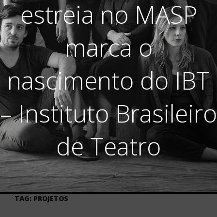
estreia no MASP
marca o
nascimento do IBT
– Instituto Brasileiro
de Teatro
TAG:
PROJETOS