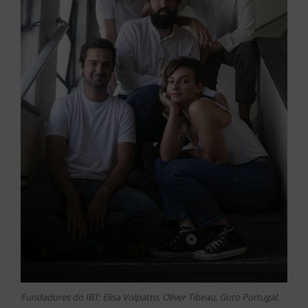
Fundadores do IBT: Elisa Volpatto, Oliver Tibeau, Guto Portugal,