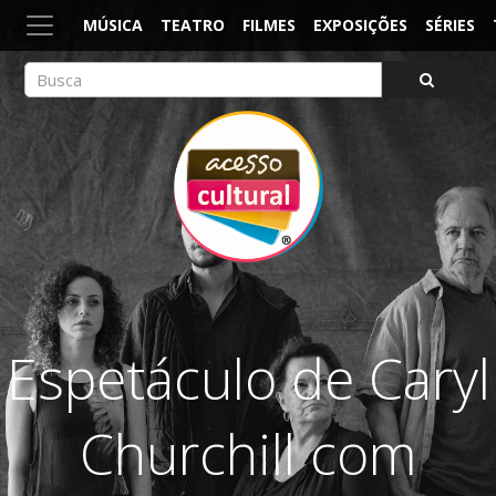
MÚSICA
TEATRO
FILMES
EXPOSIÇÕES
SÉRIES
ACESSO CULTURAL
Arte, Cultura Pop e Entretenimento
Espetáculo de Caryl
Churchill com