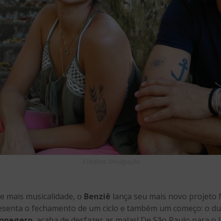
Créditos: Divulgação
e mais musicalidade, o
Benziê
lança seu mais novo projeto f
presenta o fechamento de um ciclo e também um começo: o d
Conegero
, acaba de desfazer as malas! De São Paulo para o l