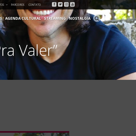
Facebook
Twitter
Instagram
Youtube
TOS
PARCEIROS
CONTATO
S
AGENDA CULTURAL
STREAMING
NOSTALGIA
ra Valer”