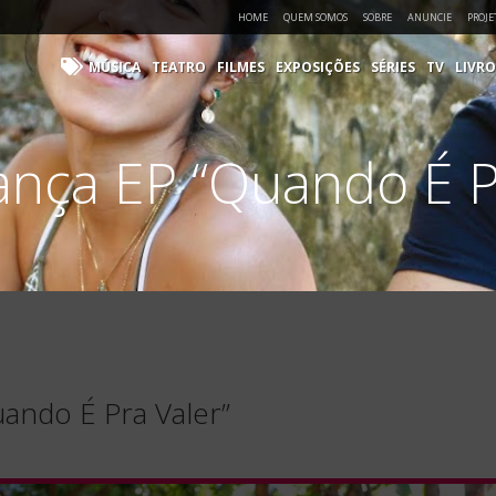
HOME
QUEM SOMOS
SOBRE
ANUNCIE
PROJE
MÚSICA
TEATRO
FILMES
EXPOSIÇÕES
SÉRIES
TV
LIVRO
ança EP “Quando É P
uando É Pra Valer”