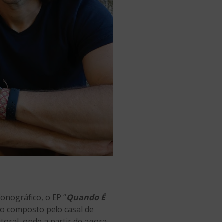
onográfico, o EP “
Quando É
uo composto pelo casal de
itoral, onde a partir de agora