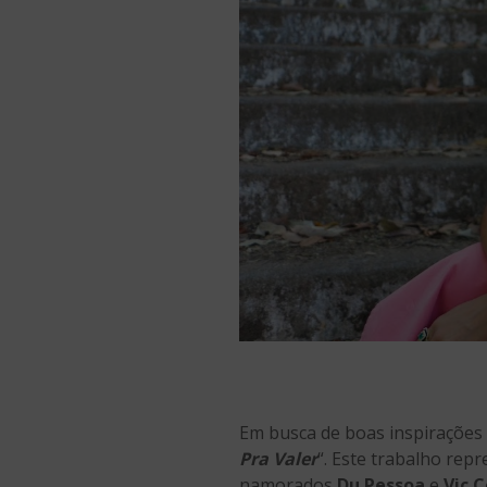
Em busca de boas inspirações 
Pra Valer
“. Este trabalho re
namorados
Du Pessoa
e
Vic 