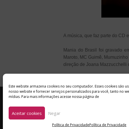
A música, que faz parte do CD e
Mania do Brasil foi gravado e
Maroto, MC Guimê, Mumuzinho e 
direção de Joana Mazzucchelli 
Este website armazena cookies no seu computador. Esses cookies são us
nosso website e fornecer serviços personalizados para você, tanto no w
INÍCIO
SOBRE
ANUNCIE
mídias. Para mais informações acesse nossa página de
Aceitar cookies
Negar
Política de Privacidade
Política de Privacidade