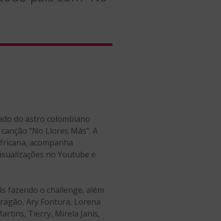
lado do astro colombiano
a canção “No Llores Más”. A
africana, acompanha
visualizações no Youtube e
ãs fazendo o challenge, além
Aragão, Ary Fontura, Lorena
rtins, Tierry, Mirela Janis,