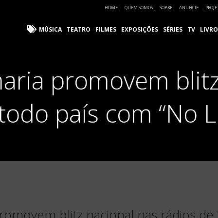
HOME
QUEM SOMOS
SOBRE
ANUNCIE
PROJE
MÚSICA
TEATRO
FILMES
EXPOSIÇÕES
SÉRIES
TV
LIVRO
aria promovem blitz
 todo país com “No L
romovem blitz nacional nas rádios de