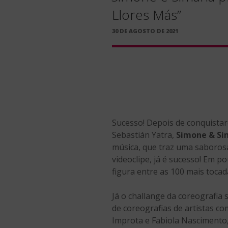
Llores Más”
PUBLICADO
30 DE AGOSTO DE 2021
EM
Sucesso! Depois de conquistar
Sebastián Yatra,
Simone & Si
música, que traz uma saboros
videoclipe, já é sucesso! Em 
figura entre as 100 mais tocada
Já o challange da coreografia
de coreografias de artistas co
Improta e Fabiola Nascimento, 