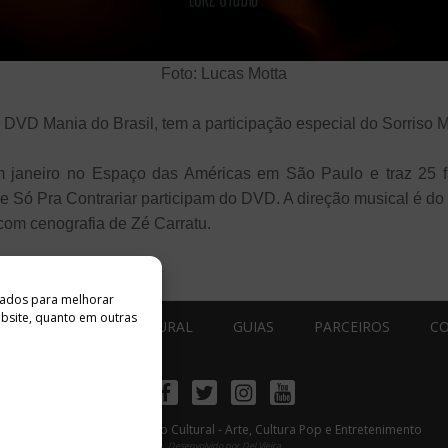
Foto: Lucas Motta
 DVD Mania do Brasil, tem a participação especial do Sorriso M
m janeiro no Espaço das Américas em São Paulo e traz 25 fa
Só Pra Contrariar participam do DVD. A direção musical é do 
com cenografia de Zé Carratu.
ados ​​para melhorar
ebsite, quanto em outras
ESTÚDIO ACESSO CULTURAL
GUIAS
PARCEIROS
C
Facebook
Twitter
Instagram
Youtube
©
Copyright
2026 Acesso Cultural - Arte, Cultura Pop e Entretenimento
Desenvolvido por
Del Vieira