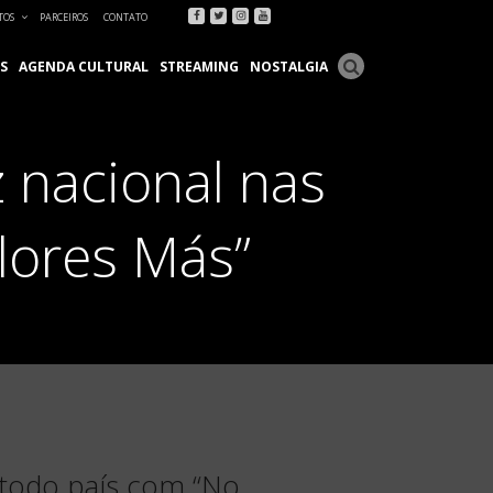
Facebook
Twitter
Instagram
Youtube
TOS
PARCEIROS
CONTATO
S
AGENDA CULTURAL
STREAMING
NOSTALGIA
 nacional nas
lores Más”
 todo país com “No