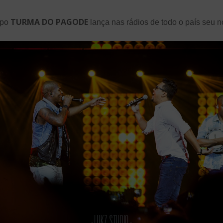
TURMA DO PAGODE
upo
lança nas rádios de todo o país seu n