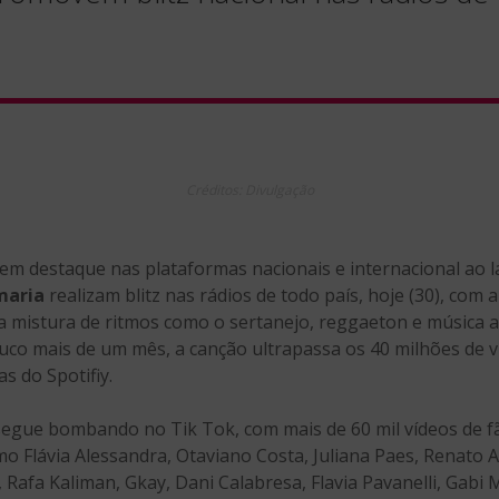
Créditos: Divulgação
em destaque nas plataformas nacionais e internacional ao 
maria
realizam blitz nas rádios de todo país, hoje (30), com 
a mistura de ritmos como o sertanejo, reggaeton e música 
pouco mais de um mês, a canção ultrapassa os 40 milhões de 
s do Spotifiy.
 segue bombando no Tik Tok, com mais de 60 mil vídeos de f
mo Flávia Alessandra, Otaviano Costa, Juliana Paes, Renato 
Rafa Kaliman, Gkay, Dani Calabresa, Flavia Pavanelli, Gabi Ma