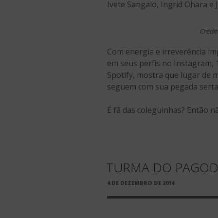
Ivete Sangalo, Ingrid Ohara e 
Crédit
Com energia e irreverência im
em seus perfis no Instagram, 
Spotify, mostra que lugar de 
seguem com sua pegada sertane
É fã das coleguinhas? Então n
TURMA DO PAGOD
PUBLICADO
4 DE DEZEMBRO DE 2014
EM