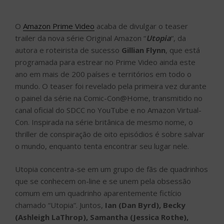
O
Amazon Prime Video
acaba de divulgar o teaser
trailer da nova série Original Amazon “
Utopia
“, da
autora e roteirista de sucesso
Gillian Flynn
, que está
programada para estrear no Prime Video ainda este
ano em mais de 200 países e territórios em todo o
mundo. O teaser foi revelado pela primeira vez durante
o painel da série na Comic-Con@Home, transmitido no
canal oficial do SDCC no YouTube e no Amazon Virtual-
Con. Inspirada na série britânica de mesmo nome, o
thriller de conspiração de oito episódios é sobre salvar
o mundo, enquanto tenta encontrar seu lugar nele.
Utopia concentra-se em um grupo de fãs de quadrinhos
que se conhecem on-line e se unem pela obsessão
comum em um quadrinho aparentemente fictício
chamado “Utopia”. Juntos,
Ian (Dan Byrd), Becky
(Ashleigh LaThrop), Samantha (Jessica Rothe),