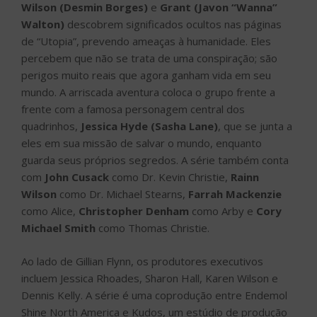
Wilson (Desmin Borges)
e
Grant (Javon “Wanna”
Walton)
descobrem significados ocultos nas páginas
de “Utopia”, prevendo ameaças à humanidade. Eles
percebem que não se trata de uma conspiração; são
perigos muito reais que agora ganham vida em seu
mundo. A arriscada aventura coloca o grupo frente a
frente com a famosa personagem central dos
quadrinhos,
Jessica Hyde (Sasha Lane)
, que se junta a
eles em sua missão de salvar o mundo, enquanto
guarda seus próprios segredos. A série também conta
com
John Cusack
como Dr. Kevin Christie,
Rainn
Wilson
como Dr. Michael Stearns,
Farrah Mackenzie
como Alice,
Christopher Denham
como Arby e
Cory
Michael Smith
como Thomas Christie.
Ao lado de Gillian Flynn, os produtores executivos
incluem Jessica Rhoades, Sharon Hall, Karen Wilson e
Dennis Kelly. A série é uma coprodução entre Endemol
Shine North America e Kudos, um estúdio de produção