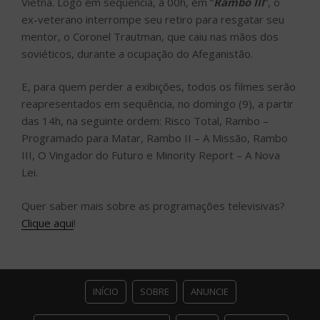
Vietnã. Logo em sequência, à 00h, em “
Rambo III
“, o
ex-veterano interrompe seu retiro para resgatar seu
mentor, o Coronel Trautman, que caiu nas mãos dos
soviéticos, durante a ocupação do Afeganistão.
E, para quem perder a exibições, todos os filmes serão
reapresentados em sequência, no domingo (9), a partir
das 14h, na seguinte ordem: Risco Total, Rambo –
Programado para Matar, Rambo II – A Missão, Rambo
III, O Vingador do Futuro e Minority Report – A Nova
Lei.
Quer saber mais sobre as programações televisivas?
Clique aqui
!
INÍCIO
SOBRE
ANUNCIE