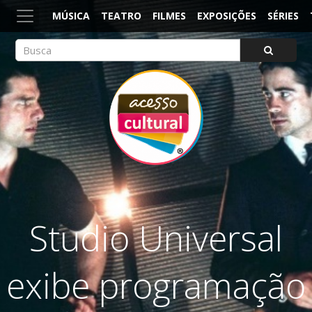
MÚSICA
TEATRO
FILMES
EXPOSIÇÕES
SÉRIES
ACESSO CULTURAL
Arte, Cultura Pop e Entretenimento
Studio Universal
exibe programação