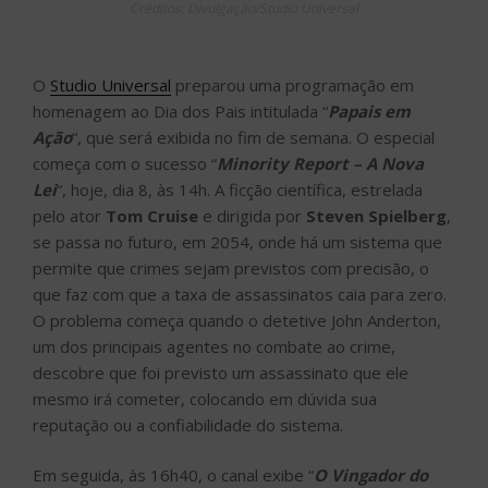
Créditos: Divulgação/Studio Universal
O
Studio Universal
preparou uma programação em
homenagem ao Dia dos Pais intitulada “
Papais em
Ação
“, que será exibida no fim de semana. O especial
começa com o sucesso “
Minority Report – A Nova
Lei
“, hoje, dia 8, às 14h. A ficção científica, estrelada
pelo ator
Tom Cruise
e dirigida por
Steven Spielberg
,
se passa no futuro, em 2054, onde há um sistema que
permite que crimes sejam previstos com precisão, o
que faz com que a taxa de assassinatos caia para zero.
O problema começa quando o detetive John Anderton,
um dos principais agentes no combate ao crime,
descobre que foi previsto um assassinato que ele
mesmo irá cometer, colocando em dúvida sua
reputação ou a confiabilidade do sistema.
Em seguida, às 16h40, o canal exibe “
O Vingador do