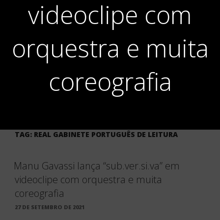
videoclipe com
orquestra e muita
coreografia
TAG:
REAL GABINETE PORTUGUÊS DE LEITURA
Manu Gavassi lança “sub.ver.si.va” em
videoclipe com orquestra e muita
coreografia
PUBLICADO
27 DE SETEMBRO DE 2021
EM