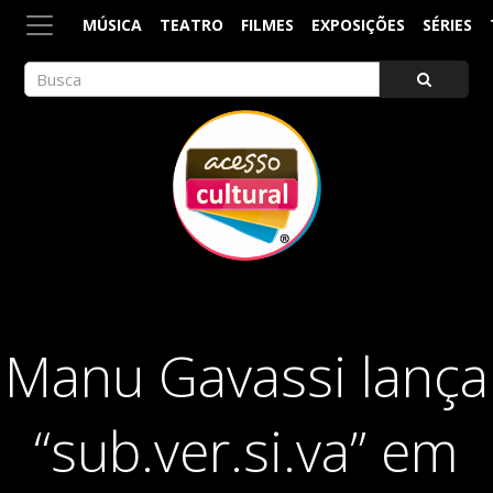
MÚSICA
TEATRO
FILMES
EXPOSIÇÕES
SÉRIES
ACESSO CULTURAL
Arte, Cultura Pop e Entretenimento
Manu Gavassi lança
“sub.ver.si.va” em