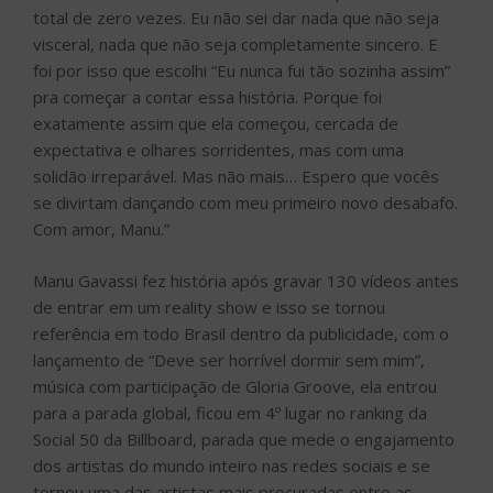
total de zero vezes. Eu não sei dar nada que não seja
visceral, nada que não seja completamente sincero. E
foi por isso que escolhi “Eu nunca fui tão sozinha assim”
pra começar a contar essa história. Porque foi
exatamente assim que ela começou, cercada de
expectativa e olhares sorridentes, mas com uma
solidão irreparável. Mas não mais… Espero que vocês
se divirtam dançando com meu primeiro novo desabafo.
Com amor, Manu.”
Manu Gavassi fez história após gravar 130 vídeos antes
de entrar em um reality show e isso se tornou
referência em todo Brasil dentro da publicidade, com o
lançamento de “Deve ser horrível dormir sem mim”,
música com participação de Gloria Groove, ela entrou
para a parada global, ficou em 4º lugar no ranking da
Social 50 da Billboard, parada que mede o engajamento
dos artistas do mundo inteiro nas redes sociais e se
tornou uma das artistas mais procuradas entre as