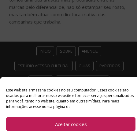
marcas pelo diferencial de, não só estampar seu rosto,
mas também atuar como diretora criativa das
campanhas que trabalha.
INÍCIO
SOBRE
ANUNCIE
ESTÚDIO ACESSO CULTURAL
GUIAS
PARCEIROS
CONTATO
POLÍTICA DE PRIVACIDADE
Este website armazena cookies no seu computador. Esses cookies são
Facebook
Twitter
Instagram
Youtube
usados ​​para melhorar nosso website e fornecer serviços personalizados
para você, tanto no website, quanto em outras mídias. Para mais
©
Copyright
2026 Acesso Cultural - Arte, Cultura Pop e Entretenimento
informações acesse nossa página de
Desenvolvido por
Del Vieira
Aceitar cookies