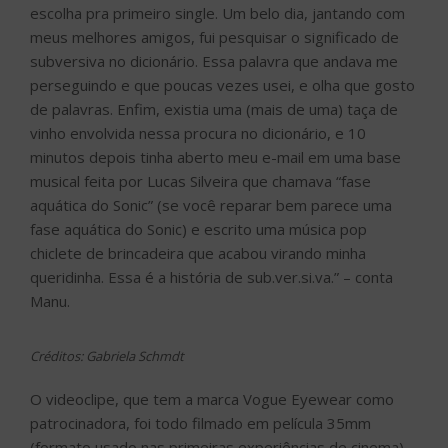
escolha pra primeiro single. Um belo dia, jantando com
meus melhores amigos, fui pesquisar o significado de
subversiva no dicionário. Essa palavra que andava me
perseguindo e que poucas vezes usei, e olha que gosto
de palavras. Enfim, existia uma (mais de uma) taça de
vinho envolvida nessa procura no dicionário, e 10
minutos depois tinha aberto meu e-mail em uma base
musical feita por Lucas Silveira que chamava “fase
aquática do Sonic” (se você reparar bem parece uma
fase aquática do Sonic) e escrito uma música pop
chiclete de brincadeira que acabou virando minha
queridinha. Essa é a história de sub.ver.si.va.” – conta
Manu.
Créditos: Gabriela Schmdt
O videoclipe, que tem a marca Vogue Eyewear como
patrocinadora, foi todo filmado em película 35mm
(formato usado nas primeiras experiências de cinema)