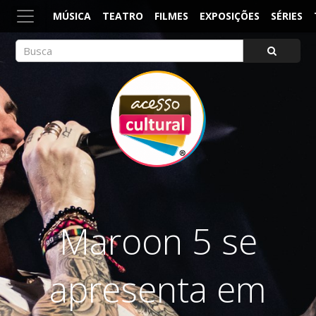
MÚSICA
TEATRO
FILMES
EXPOSIÇÕES
SÉRIES
ACESSO CULTURAL
Arte, Cultura Pop e Entretenimento
Maroon 5 se
apresenta em