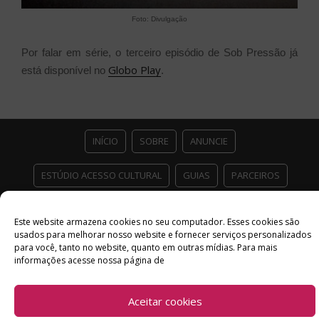
Foto: Divulgação
Por falar em série, o terceiro episódio de Sob Pressão já
Globo Play
está disponível no
.
INÍCIO
SOBRE
ANUNCIE
ESTÚDIO ACESSO CULTURAL
GUIAS
PARCEIROS
CONTATO
POLÍTICA DE PRIVACIDADE
Este website armazena cookies no seu computador. Esses cookies são
usados ​​para melhorar nosso website e fornecer serviços personalizados
Facebook
Twitter
Instagram
Youtube
para você, tanto no website, quanto em outras mídias. Para mais
informações acesse nossa página de
©
Copyright
2026 Acesso Cultural - Arte, Cultura Pop e Entretenimento
Desenvolvido por
Del Vieira
Aceitar cookies