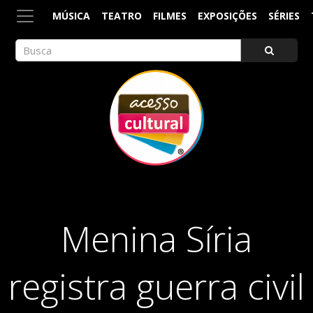
MÚSICA
TEATRO
FILMES
EXPOSIÇÕES
SÉRIES
ACESSO CULTURAL
Arte, Cultura Pop e Entretenimento
Menina Síria
registra guerra civil