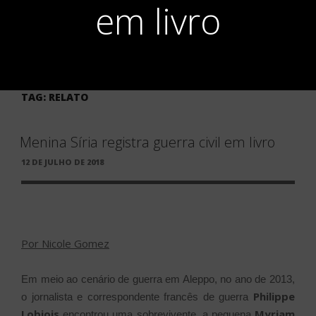
em livro
TAG:
RELATO
Menina Síria registra guerra civil em livro
PUBLICADO
12 DE JULHO DE 2018
EM
Por Nicole Gomez
Em meio ao cenário de guerra em Aleppo, no ano de 2013,
Philippe
o jornalista e correspondente francês de guerra
Lobjois
Myriam
encontrou uma sobrevivente, a pequena