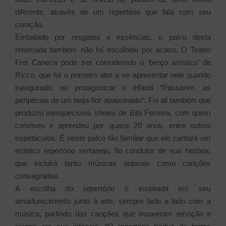
diferente, através de um repertório que fala com seu
coração.
Embalado por resgates e essências, o palco desta
retomada também não foi escolhido por acaso. O Teatro
Frei Caneca pode ser considerado o ‘berço artístico’ de
Ricco, que foi o primeiro ator a se apresentar nele quando
inaugurado, ao protagonizar o infantil “Passarim, as
peripécias de um beija-flor apaixonado”. Foi ali também que
produziu inesquecíveis shows de Bibi Ferreira, com quem
conviveu e aprendeu por quase 20 anos, entre outros
espetáculos. É neste palco tão familiar que ele cantará um
eclético repertório sertanejo, fio condutor de sua história,
que incluirá tanto músicas autorais como canções
consagradas.
A escolha do repertório é inspirada em seu
amadurecimento junto à arte, sempre lado a lado com a
música, partindo das canções que trouxeram emoção e