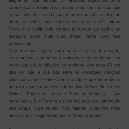
alegria em sua infância. “O repertório traduz de forma
cronológica a trajetória da minha vida, são músicas que
cresci ouvindo e ainda tocam meu coração, eu falo de
amor, de beleza nas simples coisas da vida.”, afirma
Ricco, que avalia toda estrada percorrida até aqui e se
assegura sobre onde quer chegar nesta nova fase
profissional.
O público pode esperar por uma noite repleta de emoção,
com saudosas memórias revisitadas e costuradas por um
setlist que vai do clássico ao moderno, dos anos 80 aos
dias de hoje, e que traz entre os destaques canções
clássicas como “Ponteio”, de Edu Lobo – que lhe rendeu o
primeiro lugar em um Festival escolar, “A Mais Bonita das
Noites”, “Fogão de Lenha” e “Feira de Mangaio” – que
homenageia Bibi Ferreira e relembra toda sua admiração
pela amiga Clara Nunes. Não faltarão ainda hits mais
atuais como “Regime Fechado” e “Maus Bocados”.