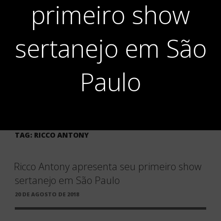
primeiro show
sertanejo em São
Paulo
TAG:
RICCO ANTONY
Ricco Antony apresenta seu primeiro show
sertanejo em São Paulo
PUBLICADO
20 DE AGOSTO DE 2018
EM