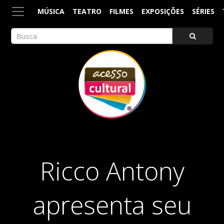
MÚSICA
TEATRO
FILMES
EXPOSIÇÕES
SÉRIES
ACESSO CULTURAL
Arte, Cultura Pop e Entretenimento
Ricco Antony
apresenta seu