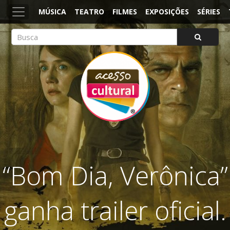
MÚSICA
TEATRO
FILMES
EXPOSIÇÕES
SÉRIES
ACESSO CULTURAL
Arte, Cultura Pop e Entretenimento
“Bom Dia, Verônica”
ganha trailer oficial.