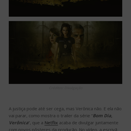
Créditos: Divulgação
A justiça pode até ser cega, mas Verônica não. E ela não
vai parar, como mostra o trailer da série “
Bom Dia,
Verônica
“, que a
Netflix
acaba de divulgar juntamente
com novos pôsteres da produção. No vídeo, a escrivã