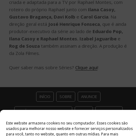
criada e adaptada para a TV por Raphael Montes, com
roteiro do próprio Raphael junto com
Ilana Casoy,
Gustavo Bragança, Davi Kolb
e
Carol Garcia
. Na
direção geral está
José Henrique Fonseca
, que é ainda
produtor-executivo da série ao lado de
Eduardo Pop,
Ilana Casoy e Raphael Montes. Izabel Jaguaribe
e
Rog de Souza
também assinam a direção. A produção é
da Zola Filmes.
Quer saber mais sobre Séries?
Clique aqui
!
INÍCIO
SOBRE
ANUNCIE
ESTÚDIO ACESSO CULTURAL
GUIAS
PARCEIROS
Este website armazena cookies no seu computador. Esses cookies são
CONTATO
POLÍTICA DE PRIVACIDADE
usados ​​para melhorar nosso website e fornecer serviços personalizados
para você, tanto no website, quanto em outras mídias. Para mais