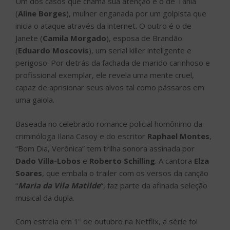
Um dos casos que chama sua atenção é o de Tânia
(
Aline Borges
), mulher enganada por um golpista que
inicia o ataque através da internet. O outro é o de
Janete (
Camila Morgado
), esposa de Brandão
(
Eduardo Moscovis
), um serial killer inteligente e
perigoso. Por detrás da fachada de marido carinhoso e
profissional exemplar, ele revela uma mente cruel,
capaz de aprisionar seus alvos tal como pássaros em
uma gaiola.
Baseada no celebrado romance policial homônimo da
criminóloga Ilana Casoy e do escritor
Raphael Montes
,
“Bom Dia, Verônica” tem trilha sonora assinada por
Dado Villa-Lobos
e
Roberto Schilling
. A cantora
Elza
Soares
, que embala o trailer com os versos da canção
“
Maria da Vila Matilde
“, faz parte da afinada seleção
musical da dupla.
Com estreia em 1º de outubro na Netflix, a série foi