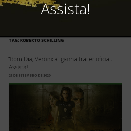
Assista!
TAG:
ROBERTO SCHILLING
“Bom Dia, Verônica” ganha trailer oficial.
Assista!
PUBLICADO
21 DE SETEMBRO DE 2020
EM