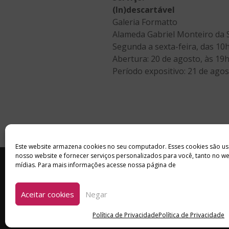
(In)descartável
Galeria Formatto
Alameda Gabriel Monteiro da Si
Segunda a sexta-feira, das 10
Abertura: 20 de agosto, às 19
Período expositivo: 21 de ago
Este website armazena cookies no seu computador. Esses cookies são us
nosso website e fornecer serviços personalizados para você, tanto no w
INÍCIO
SOBRE
ANUNCIE
mídias. Para mais informações acesse nossa página de
Aceitar cookies
Negar
Política de Privacidade
Política de Privacidade