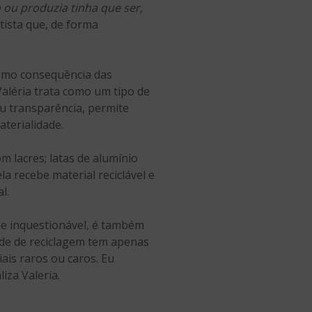
u produzia tinha que ser,
rtista que, de forma
 como consequência das
Valéria trata como um tipo de
ou transparência, permite
aterialidade.
 lacres; latas de alumínio
la recebe material reciclável e
l.
ade inquestionável, é também
ade de reciclagem tem apenas
ais raros ou caros. Eu
iza Valeria.