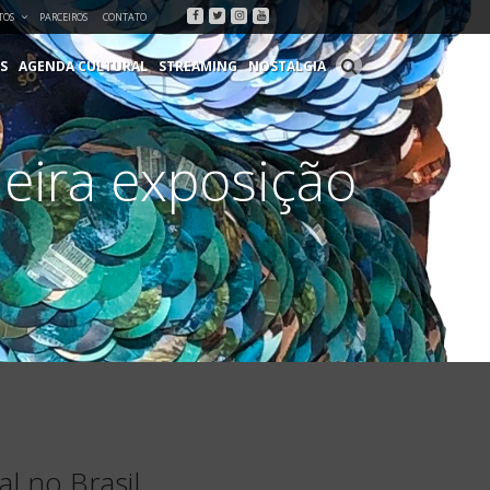
Facebook
Twitter
Instagram
Youtube
TOS
PARCEIROS
CONTATO
S
AGENDA CULTURAL
STREAMING
NOSTALGIA
meira exposição
al no Brasil