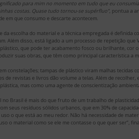
gnificado para mim no momento em tudo que eu consumia o
inhas costas. Quase tudo tornou-se supérfluo”
, pontua a a
dade em que consumo e descarte acontecem.
rte da escolha do material e a técnica empregada é definida
um. Além disso, está ligado a um processo de repetição que 
 plástico, que pode ter acabamento fosco ou brilhante, cor 
duzir suas obras, que têm como principal característica a m
m constelações; tampas de plástico viram malhas tecidas com
 de revistas e livros dão volume a telas. Além de recolher, e
plástica, mas como uma agente de conscientização ambienta
l no Brasil é mais do que fruto de um trabalho de plasticid
a com seus resíduos sólidos urbanos, que em 30% de capacid
u uso o que está ao meu redor. Não há necessidade de materi
so o material como se ele me contasse o que quer ser”, final