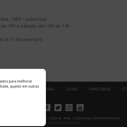
lva, 1364 – sobre loja
h às 19h e sábado, das 10h às 14h
h
sto a 17 de setembro
ados ​​para melhorar
ebsite, quanto em outras
ESTÚDIO ACESSO CULTURAL
GUIAS
PARCEIROS
C
Facebook
Twitter
Instagram
Youtube
©
Copyright
2026 Acesso Cultural - Arte, Cultura Pop e Entretenimento
Desenvolvido por
Del Vieira