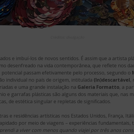
Créditos: divulgação
tados e imbuí-los de novos sentidos. É assim que a artista pl
mo desenfreado na vida contemporânea, que reflete nos dad
 potencial passam efetivamente pelo processo, segundo o
ão individual no país de origem, intitulada
(In)descartável
,
iadas e uma grande instalação na
Galeria Formatto
, a par
ínio e garrafas plásticas são alguns dos materiais que, nas 
s, de estética singular e repletas de significados.
as e residências artísticas nos Estados Unidos, França, Itáli
l lapidado por meio de viagens – experiências fundamentais,
prendi a viver com menos quando viajei por três anos conse