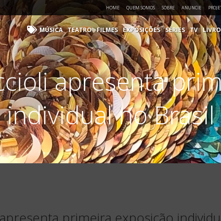
HOME
QUEM SOMOS
SOBRE
ANUNCIE
PROJE
MÚSICA
TEATRO
FILMES
EXPOSIÇÕES
SÉRIES
TV
LIVRO
ccioli apresenta pri
individual no Brasil
i apresenta primeira exposição individu