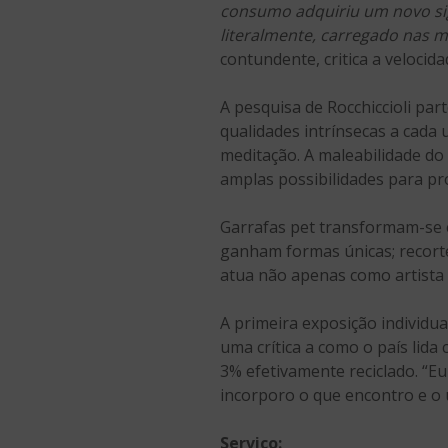
consumo adquiriu um novo si
literalmente, carregado nas m
contundente, critica a veloci
A pesquisa de Rocchiccioli pa
qualidades intrínsecas a cada 
meditação. A maleabilidade do
amplas possibilidades para pro
Garrafas pet transformam-se e
ganham formas únicas; recortes
atua não apenas como artista 
A primeira exposição individua
uma crítica a como o país lid
3% efetivamente reciclado. “E
incorporo o que encontro e o u
Serviço: