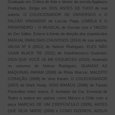
Graduado em Crítica de Arte e diretor da escola Applauzo
Produções. Dirigiu em 2015, ANTES DE TUDO de sua
autoria, O COLECIONADOR DE UNIVERSOS e O
FALCÃO VINGADOR de Luccas Papp, LISBELA E O
PRISIONEIRO – O MUSICAL de Osman Lins e TADZIO
de Zen Salles. Esteve à frente da direção dos espetáculos
MANUAL PARA DIAS CHUVOSOS (2014) de sua autoria,
VALSA Nº 6 (2012) de Nelson Rodrigues, ELES NÃO
USAM BLACK TIE (2011) de Gianfrancesco Guarnieri,
DIGA QUE VOCÊ JÁ ME ESQUECEU (2010), inspirado
no universo de Nelson Rodrigues, QUANDO AS
MÁQUINAS PARAM (2008) de Plínio Marcos, MALDITO
CORAÇÃO (2008) de Vera Karam, O COLECIONADOR
(2007) de Mark Healy, DOIS IRMÃOS (2006) de Fausto
Paravidino entre outros. É fundador da Cia. Eventual de
Teatro e esteve em países como México e Chile com a
peça MARCAS DE UM CREPÚSCULO (2005), ANTES
QUE SEJA TARDE (2008) e COMO DIZEMOS, ADEUS