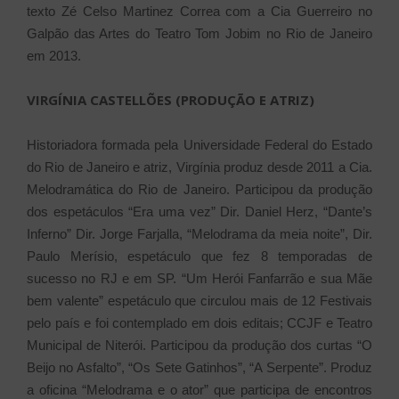
texto Zé Celso Martinez Correa com a Cia Guerreiro no
Galpão das Artes do Teatro Tom Jobim no Rio de Janeiro
em 2013.
VIRGÍNIA CASTELLÕES (PRODUÇÃO E ATRIZ)
Historiadora formada pela Universidade Federal do Estado
do Rio de Janeiro e atriz, Virgínia produz desde 2011 a Cia.
Melodramática do Rio de Janeiro. Participou da produção
dos espetáculos “Era uma vez” Dir. Daniel Herz, “Dante’s
Inferno” Dir. Jorge Farjalla, “Melodrama da meia noite”, Dir.
Paulo Merísio, espetáculo que fez 8 temporadas de
sucesso no RJ e em SP. “Um Herói Fanfarrão e sua Mãe
bem valente” espetáculo que circulou mais de 12 Festivais
pelo país e foi contemplado em dois editais; CCJF e Teatro
Municipal de Niterói. Participou da produção dos curtas “O
Beijo no Asfalto”, “Os Sete Gatinhos”, “A Serpente”. Produz
a oficina “Melodrama e o ator” que participa de encontros