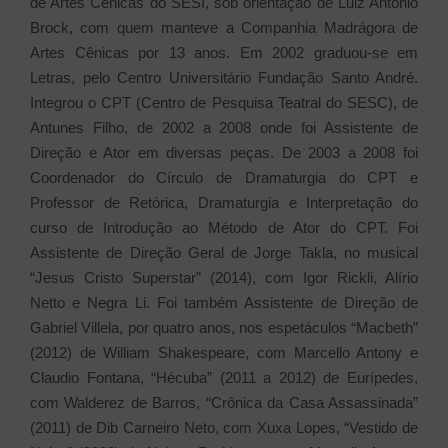
de Artes Cênicas do SESI, sob orientação de Luiz Antonio
Brock, com quem manteve a Companhia Madrágora de
Artes Cênicas por 13 anos. Em 2002 graduou-se em
Letras, pelo Centro Universitário Fundação Santo André.
Integrou o CPT (Centro de Pesquisa Teatral do SESC), de
Antunes Filho, de 2002 a 2008 onde foi Assistente de
Direção e Ator em diversas peças. De 2003 a 2008 foi
Coordenador do Círculo de Dramaturgia do CPT e
Professor de Retórica, Dramaturgia e Interpretação do
curso de Introdução ao Método de Ator do CPT. Foi
Assistente de Direção Geral de Jorge Takla, no musical
“Jesus Cristo Superstar” (2014), com Igor Rickli, Alírio
Netto e Negra Li. Foi também Assistente de Direção de
Gabriel Villela, por quatro anos, nos espetáculos “Macbeth”
(2012) de William Shakespeare, com Marcello Antony e
Claudio Fontana, “Hécuba” (2011 a 2012) de Eurípedes,
com Walderez de Barros, “Crônica da Casa Assassinada”
(2011) de Dib Carneiro Neto, com Xuxa Lopes, “Vestido de