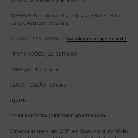
DATA: 07/04 até 28/04 (quinta às 21h)
INGRESSOS: Plateia central e frisas: R$80,00, Balcão I:
R$50,00 e Balcão II: R$30,00
www.ingressorapido.com.br
VENDAS PELA INTERNET:
INFORMAÇÕES: (21) 2147-8060
DURAÇÃO: 110 minutos
CLASSIFICAÇÃO: 16 anos
EQUIPE:
CÉSAR BAPTISTA (DIRETOR E ADAPTADOR):
Começou no teatro, em 1987, em Santo André, no Núcleo