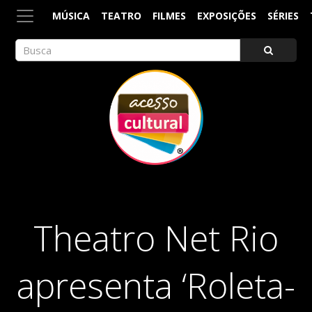
MÚSICA
TEATRO
FILMES
EXPOSIÇÕES
SÉRIES
ACESSO CULTURAL
Arte, Cultura Pop e Entretenimento
Theatro Net Rio
apresenta ‘Roleta-