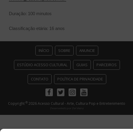
Duração: 100 minutos
Classificação etária: 16 anos
INÍCIO
SOBRE
ANUNCIE
ESTÚDIO ACESSO CULTURAL
GUIAS
PARCEIROS
CONTATO
POLÍTICA DE PRIVACIDADE
Facebook
Twitter
Instagram
Youtube
©
Copyright
2026 Acesso Cultural - Arte, Cultura Pop e Entretenimento
Desenvolvido por
Del Vieira