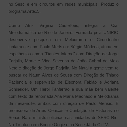
no Sesc e em circuitos em redes municipais. Produz o
programa Arte15.
Como Atriz Virgínia Castellões, integra a Cia.
Melodramática do Rio de Janeiro. Formada pela UNIRIO
desenvolve pesquisa em Melodrama e Circo-teatro
juntamente com Paulo Merísio e Sérgio Módena, atuou em
espetáculos como “Dantes Inferno” com Direção de Jorge
Farjalla, Morte e Vida Severina de João Cabral de Melo
Neto e direção de Jorge Farjalla. No Natal a gente vem te
buscar de Naum Alves de Sousa com Direção de Thiago
Paciência e supervisão de Eleonora Fabião e Adriana
Schineider. Um Herói Fanfarrão e sua mãe bem valente
com texto da renomada Ana Maria Machado e Melodrama
da meia-noite, ambos com direção de Paulo Merísio. É
professora de Artes Cênicas e Contação de Histórias no
Senac RJ e ministra oficinas nas unidades do SESC Rio.
Na TV atuou em Boogie Oogie e na Série JJ da Oi TV.