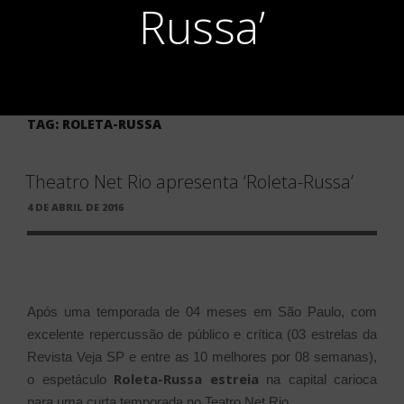
Russa’
TAG:
ROLETA-RUSSA
Theatro Net Rio apresenta ‘Roleta-Russa’
PUBLICADO
4 DE ABRIL DE 2016
EM
Após uma temporada de 04 meses em São Paulo, com
excelente repercussão de público e crítica (03 estrelas da
Revista Veja SP e entre as 10 melhores por 08 semanas),
Roleta-Russa estreia
o espetáculo
na capital carioca
para uma curta temporada no Teatro Net Rio.