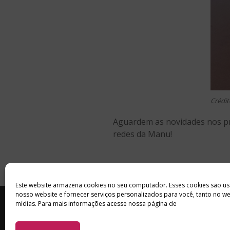
Crédit
Aguardem as novidades nos pr
redes da Manu!
Este website armazena cookies no seu computador. Esses cookies são us
nosso website e fornecer serviços personalizados para você, tanto no w
INÍCIO
SOBRE
ANUNCIE
mídias. Para mais informações acesse nossa página de