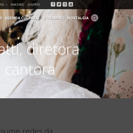
Facebook
Twitter
Instagram
Youtube
TOS
PARCEIROS
CONTATO
S
AGENDA CULTURAL
STREAMING
NOSTALGIA
ti, diretora
 cantora
assume redes da