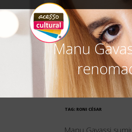
Manu Gavass
ACESSO
Arte, Cultura Pop
e Entretenimento
CULTURAL
renomad
TAG:
RONI CÉSAR
Manu Gavassi sumiu