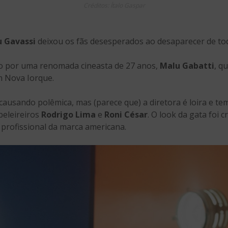
Créditos: Ítalo Gaspar
 Gavassi
deixou os fãs desesperados ao desaparecer de toda
ado por uma renomada cineasta de 27 anos,
Malu Gabatti
, q
m Nova Iorque.
usando polêmica, mas (parece que) a diretora é loira e te
abeleireiros
Rodrigo Lima
e
Roni César
. O look da gata foi 
 profissional da marca americana.