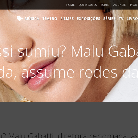
HOME
QUEM SOMOS
SOBRE
ANUNCIE
PROJE
MÚSICA
TEATRO
FILMES
EXPOSIÇÕES
SÉRIES
TV
LIVRO
i sumiu? Malu Gabat
a, assume redes da
? Malu Gabatti, diretora renomada, 