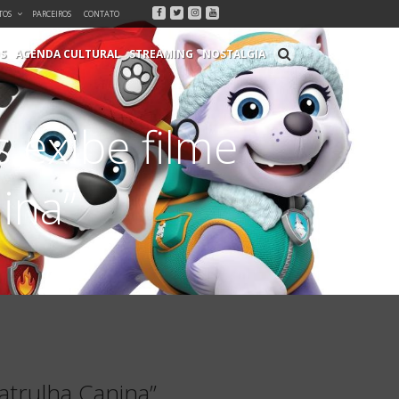
Facebook
Twitter
Instagram
Youtube
TOS
PARCEIROS
CONTATO
S
AGENDA CULTURAL
STREAMING
NOSTALGIA
 exibe filme
ina”
atrulha Canina”