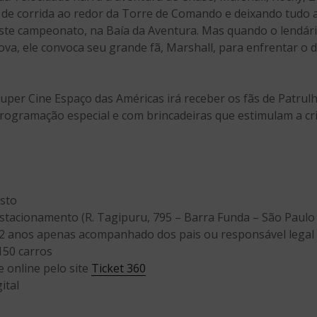
a de corrida ao redor da Torre de Comando e deixando tudo 
ste campeonato, na Baía da Aventura. Mas quando o lendári
rova, ele convoca seu grande fã, Marshall, para enfrentar o 
Super Cine Espaço das Américas irá receber os fãs de Patrul
rogramação especial e com brincadeiras que estimulam a cria
osto
Estacionamento (R. Tagipuru, 795 – Barra Funda – São Paulo 
12 anos apenas acompanhado dos pais ou responsável legal
150 carros
 online pelo site
Ticket 360
ital