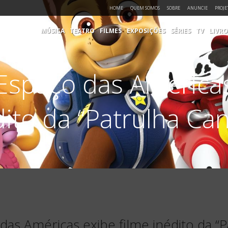
HOME
QUEM SOMOS
SOBRE
ANUNCIE
PROJE
MÚSICA
TEATRO
FILMES
EXPOSIÇÕES
SÉRIES
TV
LIVRO
Espaço das Américas
dito da “Patrulha Can
as Américas exibe filme inédito da “P