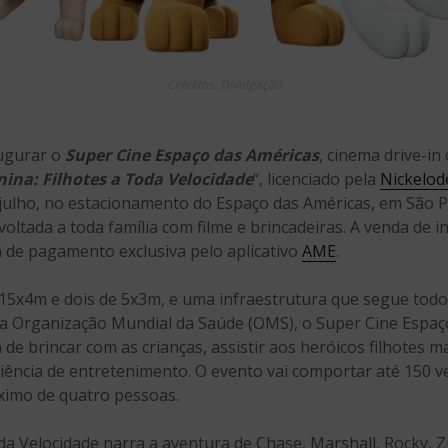
Créditos: Divulgação
ugurar o
Super Cine Espaço das Américas
, cinema drive-in
ina: Filhotes a Toda Velocidade
“, licenciado pela
Nickelo
e julho, no estacionamento do Espaço das Américas, em São 
oltada a toda família com filme e brincadeiras. A venda de i
 de pagamento exclusiva pelo aplicativo
AME
.
 15x4m e dois de 5x3m, e uma infraestrutura que segue tod
ela Organização Mundial da Saúde (OMS), o Super Cine Espa
de brincar com as crianças, assistir aos heróicos filhotes 
ncia de entretenimento. O evento vai comportar até 150 ve
ximo de quatro pessoas.
oda Velocidade narra a aventura de Chase, Marshall, Rocky, 