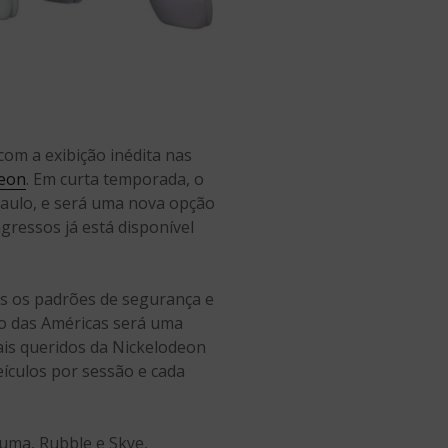
 com a exibição inédita nas
deon
. Em curta temporada, o
Paulo, e será uma nova opção
ngressos já está disponível
os os padrões de segurança e
ço das Américas será uma
mais queridos da Nickelodeon
ículos por sessão e cada
Zuma, Rubble e Skye,