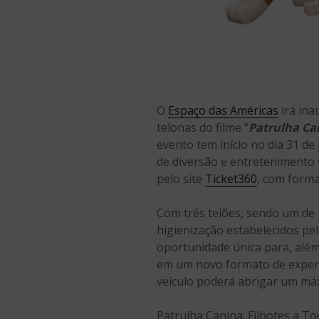
O
Espaço das Américas
irá ina
telonas do filme “
Patrulha Can
evento tem início no dia 31 d
de diversão e entretenimento v
pelo site
Ticket360
, com forma
Com três telões, sendo um de
higienização estabelecidos p
oportunidade única para, além 
em um novo formato de experiê
veículo poderá abrigar um má
Patrulha Canina: Filhotes a T