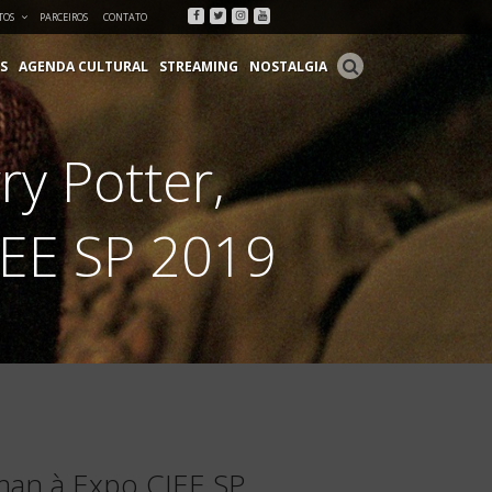
Facebook
Twitter
Instagram
Youtube
TOS
PARCEIROS
CONTATO
S
AGENDA CULTURAL
STREAMING
NOSTALGIA
y Potter,
IEE SP 2019
man à Expo CIEE SP