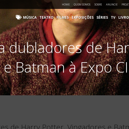
HOME
QUEM SOMOS
SOBRE
ANUNCIE
PROJE
MÚSICA
TEATRO
FILMES
EXPOSIÇÕES
SÉRIES
TV
LIVRO
a dubladores de Harr
 e Batman à Expo C
es de Harry Potter, Vingadores e Bat