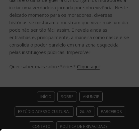
iniciar uma verdadeira jornada por sobrevivência. Neste
delicado momento para os moradores, diversas
histórias se misturam e mostram que viver mais um dia
pode não ser tão fácil assim. E revela ainda as
entranhas e, principalmente, a maneira como nasce e se
consolida o poder paralelo em uma zona esquecida
pelas instituições públicas. Imperdível!
Quer saber mais sobre Séries?
Clique aqui
!
INÍCIO
SOBRE
ANUNCIE
ESTÚDIO ACESSO CULTURAL
GUIAS
PARCEIROS
CONTATO
POLÍTICA DE PRIVACIDADE