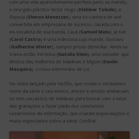
com uma vida aparentemente perfeita junto ao marido,
o cirurgião plástico Victor Hugo (
Klebber Toledo
); e
Rayssa (
Sheron Menezzes
), uma ex-cantora de axé
convertida em empresária de sucesso, casada com o
ex-vocalista de sua banda, Cauã (
Samuel Melo
). Já Kat
(
Carol Castro
) é uma mãezona cujo marido, Gustavo
(
Guilherme Winter
), cumpre prisão domiciliar. Ainda na
trama estão Verônica (
Natalia Klein
), uma outsider que
destoa das mulheres do Maldivas e Miguel (
Danilo
Mesquita
), o noivo interiorano de Liz.
No vídeo lançado pela Netflix, que revela o verdadeiro
nome da série e seu elenco, atores e atrizes embarcam
no tom sarcástico de Maldivas para brincar com o início
das gravações e fazer piada dos constantes
vazamentos de informação, que criaram especulações e
muita expectativa sobre a série. Confira!