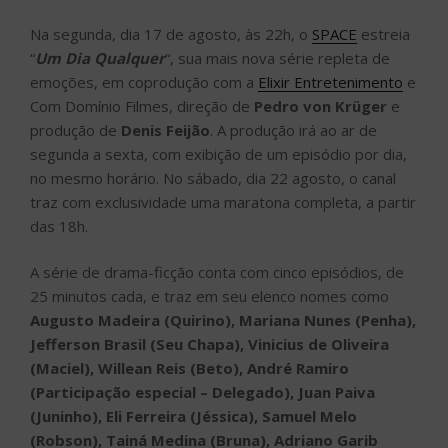
Na segunda, dia 17 de agosto, às 22h, o
SPACE
estreia
“
Um Dia Qualquer
“, sua mais nova série repleta de
emoções, em coprodução com a
Elixir Entretenimento
e
Com Domínio Filmes, direção de
Pedro von Krüger
e
produção de
Denis Feijão
. A produção irá ao ar de
segunda a sexta, com exibição de um episódio por dia,
no mesmo horário. No sábado, dia 22 agosto, o canal
traz com exclusividade uma maratona completa, a partir
das 18h.
A série de drama-ficção conta com cinco episódios, de
25 minutos cada, e traz em seu elenco nomes como
Augusto Madeira (Quirino), Mariana Nunes (Penha),
Jefferson Brasil (Seu Chapa), Vinicius de Oliveira
(Maciel), Willean Reis (Beto), André Ramiro
(Participação especial – Delegado), Juan Paiva
(Juninho), Eli Ferreira (Jéssica), Samuel Melo
(Robson), Tainá Medina (Bruna), Adriano Garib