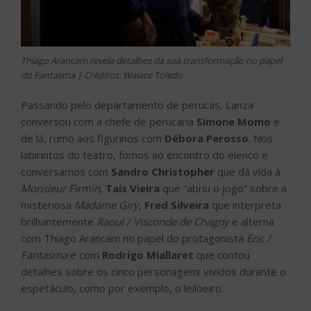
Thiago Arancam revela detalhes da sua transformação no papel
do Fantasma | Créditos: Walace Toledo
Passando pelo departamento de perucas, Lanza
conversou com a chefe de perucaria
Simone Momo
e
de lá, rumo aos figurinos com
Débora Perosso
. Nos
labirintos do teatro, fomos ao encontro do elenco e
conversamos com
Sandro Christopher
que dá vida à
Monsieur Firmin
,
Taís Vieira
que “abriu o jogo” sobre a
misteriosa
Madame Giry
,
Fred Silveira
que interpreta
brilhantemente
Raoul / Visconde de Chagny
e alterna
com Thiago Arancam no papel do protagonista
Eric /
Fantasma
e com
Rodrigo Miallaret
que contou
detalhes sobre os cinco personagens vividos durante o
espetáculo, como por exemplo, o leiloeiro.