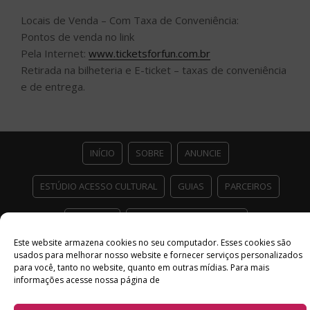
Locais de Venda – Com Taxa de Conveniência:
Pontos de venda no link
Pela Internet:
www.ticketsforfun.com.br
Retirada na bilheteria e E-ticket – taxas de conveniência
e de entrega.
INÍCIO
SOBRE
ANUNCIE
ESTÚDIO ACESSO CULTURAL
GUIAS
PARCEIROS
CONTATO
POLÍTICA DE PRIVACIDADE
Este website armazena cookies no seu computador. Esses cookies são
Facebook
Twitter
Instagram
Youtube
usados ​​para melhorar nosso website e fornecer serviços personalizados
para você, tanto no website, quanto em outras mídias. Para mais
©
Copyright
2026 Acesso Cultural - Arte, Cultura Pop e Entretenimento
informações acesse nossa página de
Desenvolvido por
Del Vieira