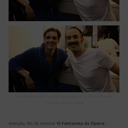
Fred Silveira e Marcos Lanza nos camarins do Teatro Renault |
Créditos: Walace Toledo
Atenção, fãs do musical “
O Fantasma da Ópera
”,