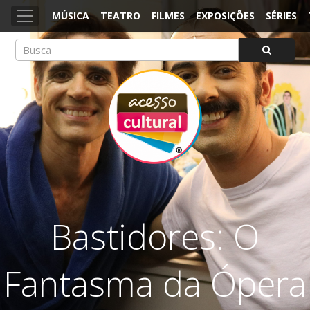
MÚSICA
TEATRO
FILMES
EXPOSIÇÕES
SÉRIES
ACESSO CULTURAL
Arte, Cultura Pop e Entretenimento
Bastidores: O
Fantasma da Ópera