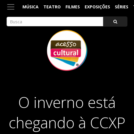
MÚSICA
TEATRO
FILMES
EXPOSIÇÕES
SÉRIES
ACESSO CULTURAL
Arte, Cultura Pop e Entretenimento
O inverno está
chegando à CCXP