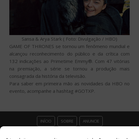
Sansa & Arya Stark ( Foto: Divulgação / HBO)
GAME OF THRONES se tornou um fenômeno mundial e
alcançou reconhecimento do público e da crítica com
132 indicações ao Primetime Emmy®. Com 47 vitórias
na premiação, a série se tornou a produção mais
consagrada da história da televisão.
Para saber em primeira mão as novidades da HBO no
evento, acompanhe a hashtag #GOTXP.
INÍCIO
SOBRE
ANUNCIE
ESTÚDIO ACESSO CULTURAL
GUIAS
PARCEIROS