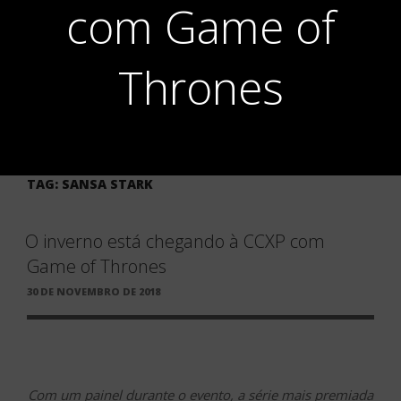
com Game of
Thrones
TAG:
SANSA STARK
O inverno está chegando à CCXP com
Game of Thrones
PUBLICADO
30 DE NOVEMBRO DE 2018
EM
Com um painel durante o evento, a série mais premiada