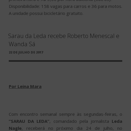
Disponibilidade: 158 vagas para carros e 36 para motos.
A unidade possui bicicletário gratuito.
Sarau da Leda recebe Roberto Menescal e
Wanda Sá
PUBLICADO
22 DE JULHO DE 2017
EM
Por Leina Mara
Com encontro semanal sempre às segundas-feiras, o
“SARAU DA LEDA”
, comandado pela jornalista
Leda
Nagle
, receberá no próximo dia 24 de julho, no