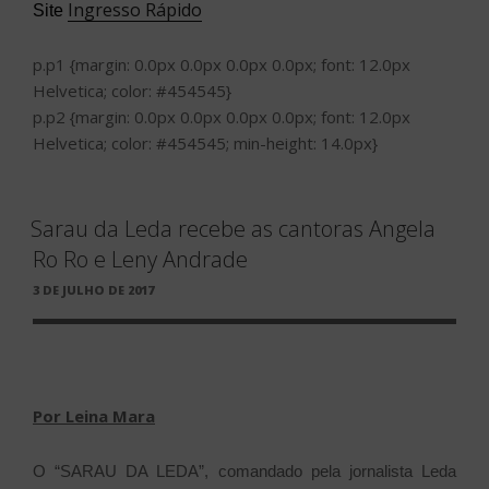
Ingresso Rápido
Site
p.p1 {margin: 0.0px 0.0px 0.0px 0.0px; font: 12.0px
Helvetica; color: #454545}
p.p2 {margin: 0.0px 0.0px 0.0px 0.0px; font: 12.0px
Helvetica; color: #454545; min-height: 14.0px}
Sarau da Leda recebe as cantoras Angela
Ro Ro e Leny Andrade
PUBLICADO
3 DE JULHO DE 2017
EM
Por Leina Mara
O “SARAU DA LEDA”, comandado pela jornalista Leda