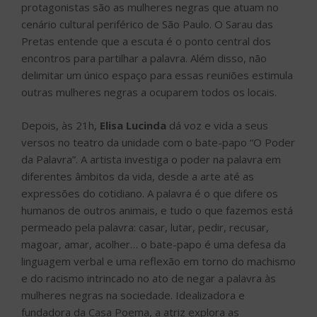
protagonistas são as mulheres negras que atuam no
cenário cultural periférico de São Paulo. O Sarau das
Pretas entende que a escuta é o ponto central dos
encontros para partilhar a palavra. Além disso, não
delimitar um único espaço para essas reuniões estimula
outras mulheres negras a ocuparem todos os locais.
Depois, às 21h,
Elisa Lucinda
dá voz e vida a seus
versos no teatro da unidade com o bate-papo “O Poder
da Palavra”. A artista investiga o poder na palavra em
diferentes âmbitos da vida, desde a arte até as
expressões do cotidiano. A palavra é o que difere os
humanos de outros animais, e tudo o que fazemos está
permeado pela palavra: casar, lutar, pedir, recusar,
magoar, amar, acolher… o bate-papo é uma defesa da
linguagem verbal e uma reflexão em torno do machismo
e do racismo intrincado no ato de negar a palavra às
mulheres negras na sociedade. Idealizadora e
fundadora da Casa Poema, a atriz explora as