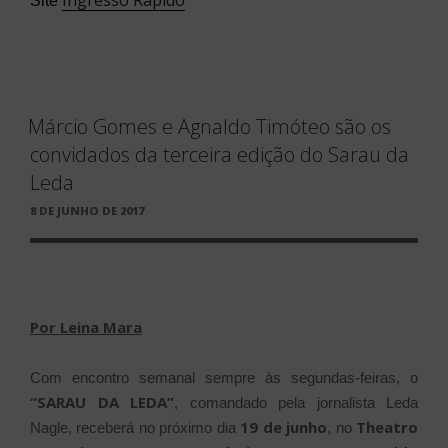
Ingresso Rápido
Site
Márcio Gomes e Agnaldo Timóteo são os
convidados da terceira edição do Sarau da
Leda
PUBLICADO
8 DE JUNHO DE 2017
EM
Por Leina Mara
Com encontro semanal sempre às segundas-feiras, o
“SARAU DA LEDA”
, comandado pela jornalista Leda
19 de junho
Theatro
Nagle, receberá no próximo dia
, no