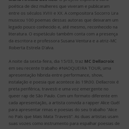
poética de dez mulheres que viveram e publicaram
entre os séculos XVIII e XX. A compositora Socorro Lira
musicou 100 poemas dessas autoras que deixaram um
legado pouco conhecido e, até mesmo, reconhecido na
literatura. O espetáculo também conta com a presença
da escritora e professora Susana Ventura e a atriz-MC
Roberta Estrela D’alva.
A noite da sexta-feira, dia 15/03, traz
MC Dellacroix
em seu recente trabalho #NAOQUEIRA TOUR, uma
apresentação híbrida entre performance, show,
instalação e poesia que acontece às 19h30. Dellacroix é
preta periférica, travesti e uma voz emergente no
queer rap de São Paulo. Com um formato diferente em
cada apresentação, a artista convida a rapper Alice Guél
para apresentar rimas e poesias do seu trabalho “Alice
no País que Mais Mata Travesti”. As duas artistas usam
suas vozes como instrumento para espalhar poesias de