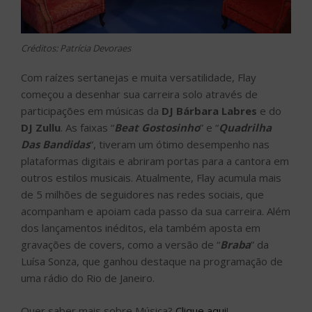
Créditos: Patrícia Devoraes
Com raízes sertanejas e muita versatilidade, Flay
começou a desenhar sua carreira solo através de
participações em músicas da
DJ Bárbara Labres
e do
DJ Zullu
. As faixas “
Beat Gostosinho
” e “
Quadrilha
Das Bandidas
“, tiveram um ótimo desempenho nas
plataformas digitais e abriram portas para a cantora em
outros estilos musicais. Atualmente, Flay acumula mais
de 5 milhões de seguidores nas redes sociais, que
acompanham e apoiam cada passo da sua carreira. Além
dos lançamentos inéditos, ela também aposta em
gravações de covers, como a versão de “
Braba
” da
Luísa Sonza, que ganhou destaque na programação de
uma rádio do Rio de Janeiro.
Quer saber mais sobre Música?
Clique aqui
!