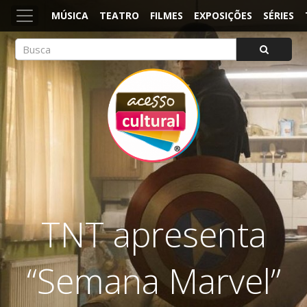
MÚSICA
TEATRO
FILMES
EXPOSIÇÕES
SÉRIES
ACESSO CULTURAL
Arte, Cultura Pop e Entretenimento
TNT apresenta
“Semana Marvel”