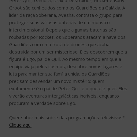
Peter Quill, Gamora, Drax o Destruidor, Rocket e Baby
Groot são conhecidos como os Guardiões da Galáxia. A
líder da raça Soberana, Ayesha, contrata o grupo para
proteger suas valiosas baterias de um monstro
interdimensional. Depois que algumas baterias são
roubadas por Rocket, os Soberanos atacam a nave dos
Guardiões com uma frota de drones, que acaba
destruída por um ser misterioso. Eles descobrem que a
figura é Ego, pai de Quill. Ao mesmo tempo em que a
equipe viaja pelos cosmos, descobre novos lugares e
luta para manter sua família unida, os Guardiões
precisam desvendar um novo mistério: quem
exatamente é o pai de Peter Quill e o que ele quer. Eles
viverão aventuras intergalácticas incríveis, enquanto
procuram a verdade sobre Ego.
Quer saber mais sobre das programações televisivas?
Clique aqui
!