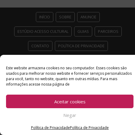
INÍCIO
SOBRE
ANUNCIE
ESTÚDIO ACESSO CULTURAL
GUIAS
PARCEIROS
CONTATO
POLÍTICA DE PRIVACIDADE
Facebook
Twitter
Instagram
Youtube
Este website armazena cookies no seu computador. Esses cookies são
©
Copyright
2026 Acesso Cultural - Arte, Cultura Pop e Entretenimento
usados ​​para melhorar nosso website e fornecer serviços personalizados
Desenvolvido por
Del Vieira
para você, tanto no website, quanto em outras mídias. Para mais
informações acesse nossa página de
Aceitar cookies
Negar
Política de Privacidade
Política de Privacidade