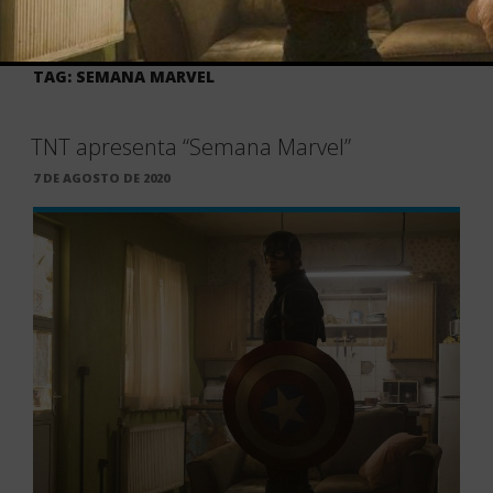
TAG:
SEMANA MARVEL
TNT apresenta “Semana Marvel”
PUBLICADO
7 DE AGOSTO DE 2020
EM