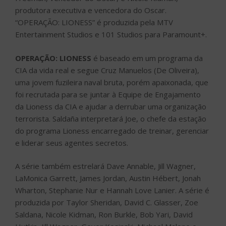
produtora executiva e vencedora do Oscar.
“OPERAÇÃO: LIONESS” é produzida pela MTV
Entertainment Studios e 101 Studios para Paramount+.
OPERAÇÃO: LIONESS
é baseado em um programa da
CIA da vida real e segue Cruz Manuelos (De Oliveira),
uma jovem fuzileira naval bruta, porém apaixonada, que
foi recrutada para se juntar à Equipe de Engajamento
da Lioness da CIA e ajudar a derrubar uma organização
terrorista. Saldaña interpretará Joe, o chefe da estação
do programa Lioness encarregado de treinar, gerenciar
e liderar seus agentes secretos.
A série também estrelará Dave Annable, Jill Wagner,
LaMonica Garrett, James Jordan, Austin Hébert, Jonah
Wharton, Stephanie Nur e Hannah Love Lanier. A série é
produzida por Taylor Sheridan, David C. Glasser, Zoe
Saldana, Nicole Kidman, Ron Burkle, Bob Yari, David