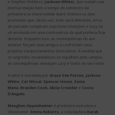
e Stephen DeMarco (
Jackson White
), que reatam sua
intensa relação bem a tempo do semestre da
primavera na Universidade Baird. Embora os dois
prometam que, desta vez, tudo será diferente, erros
do passado complicam suas boas intenções e Lucy se
vê envolvida em uma controvérsia da qual preferia ficar
distante. Enquanto isso, as consequências do ano
anterior forçam seus amigos a confrontam seus
próprios comportamentos destrutivos. À medida que
os segredos escandalosos se espalham pelo campus,
as consequências ameaçam Lucy e todos ao seu redor.
A série é estrelada por
Grace Van Patten
,
Jackson
White
,
Cat Missal
,
Spencer House
,
Sonia
Mena
,
Branden Cook
,
Alicia Crowder
e
Costa
D’Angelo
.
Meaghan Oppenheimer
é produtora executiva e
showrunner.
Emma Roberts
, a cofundadora
Karah