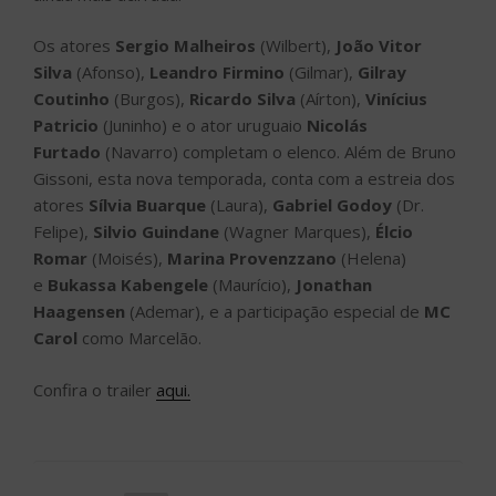
Os atores
Sergio Malheiros
(Wilbert),
João Vitor
Silva
(Afonso),
Leandro Firmino
(Gilmar),
Gilray
Coutinho
(Burgos),
Ricardo Silva
(Aírton),
Vinícius
Patricio
(Juninho) e o ator uruguaio
Nicolás
Furtado
(Navarro) completam o elenco. Além de Bruno
Gissoni, esta nova temporada, conta com a estreia dos
atores
Sílvia Buarque
(Laura),
Gabriel Godoy
(Dr.
Felipe),
Silvio Guindane
(Wagner Marques),
Élcio
Romar
(Moisés),
Marina Provenzzano
(Helena)
e
Bukassa Kabengele
(Maurício),
Jonathan
Haagensen
(Ademar), e a participação especial de
MC
Carol
como Marcelão.
Confira o trailer
aqui.