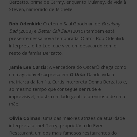
Berzatto, prima de Carmy, enquanto Mulaney, da vida à
Steven, namorado de Michelle.
Bob Odenkirk:
O eterno Saul Goodman de
Breaking
Bad
(2008) e
Better Call Saul
(2015) também está
presente nessa nova temporada! O ator Bob Odenkirk
interpreta o tio Lee, que vive em desacordo com o
resto da família Berzatto.
Jamie Lee Curtis:
A vencedora do Oscar® chega como
uma agradável surpresa em
O Urso
. Dando vida à
matriarca da família, Curtis interpreta Donna Berzatto e,
ao mesmo tempo que consegue ser rude e
imprevisível, mostra um lado gentil e atencioso de uma
mãe.
Olivia Colman:
Uma das maiores atrizes da atualidade
interpreta a chef Terry, proprietária do Ever
Restaurant, um dos mais famosos restaurantes do