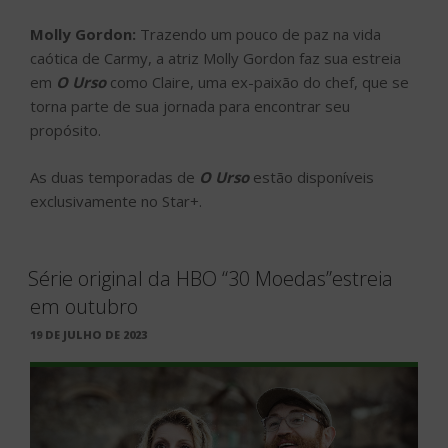
Molly Gordon:
Trazendo um pouco de paz na vida
caótica de Carmy, a atriz Molly Gordon faz sua estreia
em
O Urso
como Claire, uma ex-paixão do chef, que se
torna parte de sua jornada para encontrar seu
propósito.
As duas temporadas de
O Urso
estão disponíveis
exclusivamente no Star+.
Série original da HBO “30 Moedas”estreia
em outubro
PUBLICADO
19 DE JULHO DE 2023
EM