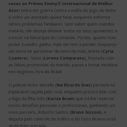
vezes ao Prêmio Emmy® Internacional de Melhor
Ator
) entra em guerra contra a máfia do Jogo do Bicho
e sofre um atentado quase fatal, enquanto enfrenta
sérios problemas familiares. Sem saber quem mandou
matá-lo, ele deseja eliminar todos os seus oponentes e
crescer na hierarquia do Comando. Porém, quanto mais
poder Evandro ganha, mais ele tem a perder. Enquanto
ele tenta se aproximar de novo da mãe, Arlete (
Cyria
Coentro
), Geise (
Lorena Comparato
), frustada com
as falsas promessas do marido, passa a tomar iniciativa
nos negócios fora do Brasil.
O policial Victor Morello (
Rui Ricardo Diaz
) persiste na
implacável caçada pelo rival, enquanto precisa lidar com
a fuga da filha Inês (
Karize Brum
) que irá lhe reservar
novos desafios pessoais e profissionais, ganhando um
novo parceiro, Roberto Santos (
Bruno Gissoni
). A
disputa pelo controle do tráfico e do Ouro Branco está
ainda mais acirrada.