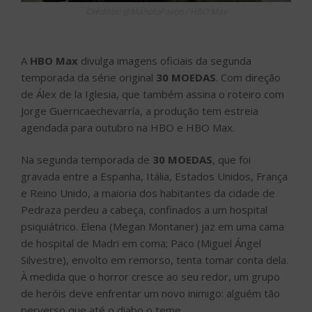
Créditos: @ManoloPavon / HBO Max
A
HBO Max
divulga imagens oficiais da segunda
temporada da série original
30 MOEDAS
. Com direção
de Álex de la Iglesia, que também assina o roteiro com
Jorge Guerricaechevarría, a produção tem estreia
agendada para outubro na HBO e HBO Max.
Na segunda temporada de
30 MOEDAS
, que foi
gravada entre a Espanha, Itália, Estados Unidos, França
e Reino Unido, a maioria dos habitantes da cidade de
Pedraza perdeu a cabeça, confinados a um hospital
psiquiátrico. Elena (Megan Montaner) jaz em uma cama
de hospital de Madri em coma; Paco (Miguel Ángel
Silvestre), envolto em remorso, tenta tomar conta dela.
À medida que o horror cresce ao seu redor, um grupo
de heróis deve enfrentar um novo inimigo: alguém tão
perverso que até o diabo o teme.