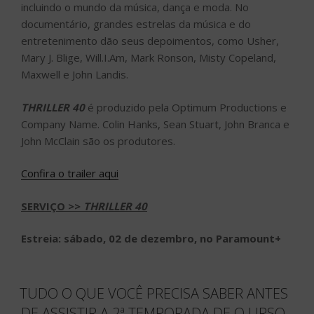
incluindo o mundo da música, dança e moda. No
documentário, grandes estrelas da música e do
entretenimento dão seus depoimentos, como Usher,
Mary J. Blige, Will.I.Am, Mark Ronson, Misty Copeland,
Maxwell e John Landis.
THRILLER 40
é produzido pela Optimum Productions e
Company Name. Colin Hanks, Sean Stuart, John Branca e
John McClain são os produtores.
Confira o trailer aqui
SERVIÇO >>
THRILLER 40
Estreia: sábado
, 02 de dezembro, no Paramount+
TUDO O QUE VOCÊ PRECISA SABER ANTES
DE ASSISTIR A 2ª TEMPORADA DE O URSO