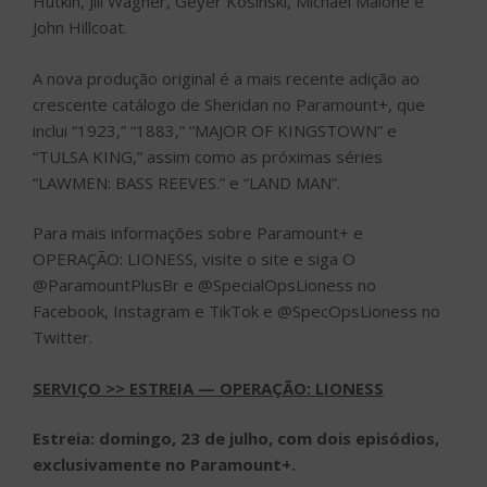
Hutkin, Jill Wagner, Geyer Kosinski, Michael Malone e
John Hillcoat.
A nova produção original é a mais recente adição ao
crescente catálogo de Sheridan no Paramount+, que
inclui “1923,” “1883,” “MAJOR OF KINGSTOWN” e
“TULSA KING,” assim como as próximas séries
“LAWMEN: BASS REEVES.” e “LAND MAN”.
Para mais informações sobre Paramount+ e
OPERAÇÃO: LIONESS, visite o site e siga O
@ParamountPlusBr e @SpecialOpsLioness no
Facebook, Instagram e TikTok e @SpecOpsLioness no
Twitter.
SERVIÇO >> ESTREIA — OPERAÇÃO: LIONESS
Estreia:
domingo, 23 de julho, com dois episódios,
exclusivamente no Paramount+.