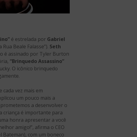
ino”
é estrelada por
Gabriel
a Rua Beale Falasse”).
Seth
iro é assinado por Tyler Burton
ória,
“Brinquedo Assassino”
cky. O icônico brinquedo
igamente.
e cada vez mais em
explicou um pouco mais a
omprometemos a desenvolver o
a criança é importante para
 uma honra apresentar a você
melhor amigo!”, afirma o CEO
iel Bateman), com um boneco