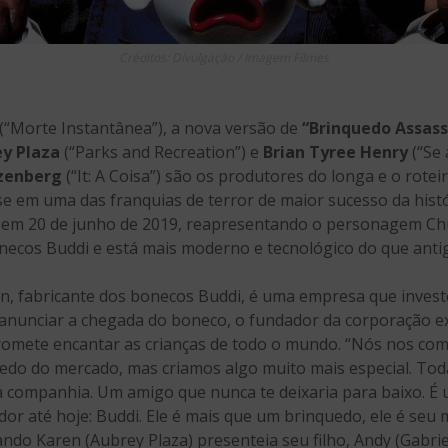
Créditos: Divulgação / Imagem Filmes
(“Morte Instantânea”), a nova versão de
“Brinquedo Assass
y Plaza
(“Parks and Recreation”) e
Brian Tyree Henry
(“Se 
zenberg
(“It: A Coisa”) são os produtores do longa e o rote
se em uma das franquias de terror de maior sucesso da hist
s em 20 de junho de 2019, reapresentando o personagem Chu
onecos Buddi e está mais moderno e tecnológico do que ant
n, fabricante dos bonecos Buddi, é uma empresa que invest
a anunciar a chegada do boneco, o fundador da corporação 
romete encantar as crianças de todo o mundo. “Nós nos c
uedo do mercado, mas criamos algo muito mais especial. Tod
 companhia. Um amigo que nunca te deixaria para baixo. É
or até hoje: Buddi. Ele é mais que um brinquedo, ele é seu 
ndo Karen (Aubrey Plaza) presenteia seu filho, Andy (Gabr