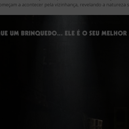
omeçam a acontecer pela vizinhança, revelando a natureza 