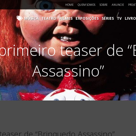
HOME
QUEM SOMOS
SOBRE
ANUNCIE
PROJE
MÚSICA
TEATRO
FILMES
EXPOSIÇÕES
SÉRIES
TV
LIVRO
 primeiro teaser de 
Assassino”
 teaser de “Brinquedo Assassino”