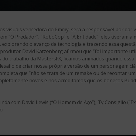
os visuais vencedora do Emmy, será a responsável por dar v
em “O Predador”, “RoboCop” e “A Entidade”, eles tiveram a
, explorando o avanço da tecnologia e trazendo essa questã
produtor David Katzenberg afirmou que “foi importante ut
 do trabalho da MastersFX, ficamos animados quando essa in
esafio de criar nossa própria versão de um personagem clás
ompleta que “não se trata de um remake ou de recontar um
ompletamente novos e nós acreditamos que os bonecos Budd
inda com David Lewis (“O Homem de Aço”), Ty Consiglio (“Ex
o.