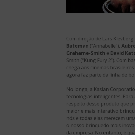
Com direção de Lars Klevberg 
Bateman
(“Annabelle”),
Aubre
Grahame-Smith
e
David Kat
Smith (“Kung Fury 2”). Com ba
chega aos cinemas brasileiro
agora faz parte da linha de b
No longa, a Kaslan Corporatio
tecnologias inteligentes. Par
respeito desse produto que p
maior e mais interativo brinq
nós e todas elas merecem uma
o nosso brinquedo mais inovad
da empresa. No entanto, é qua