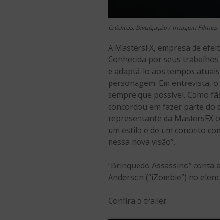
Créditos: Divulgação / Imagem Filmes
A MastersFX, empresa de efeit
Conhecida por seus trabalhos 
e adaptá-lo aos tempos atuais
personagem. Em entrevista, o 
sempre que possível. Como fãs
concordou em fazer parte do d
representante da MastersFX c
um estilo e de um conceito c
nessa nova visão”.
“Brinquedo Assassino” conta a
Anderson (“iZombie”) no elenc
Confira o trailer: