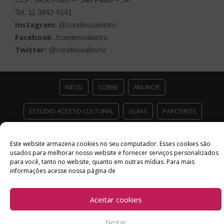
Tel. 11 3842-5141
Instagram:
@condessabistro
Facebook:
/condessabistro
Twitter:
@condessabistro
INÍCIO
SOBRE
ANUNCIE
ESTÚDIO ACESSO CULTURAL
GUIAS
PARCEIROS
CONTATO
POLÍTICA DE PRIVACIDADE
Este website armazena cookies no seu computador. Esses cookies são
usados ​​para melhorar nosso website e fornecer serviços personalizados
Facebook
Twitter
Instagram
Youtube
para você, tanto no website, quanto em outras mídias. Para mais
informações acesse nossa página de
©
Copyright
2026 Acesso Cultural - Arte, Cultura Pop e Entretenimento
Desenvolvido por
Del Vieira
Aceitar cookies
Negar