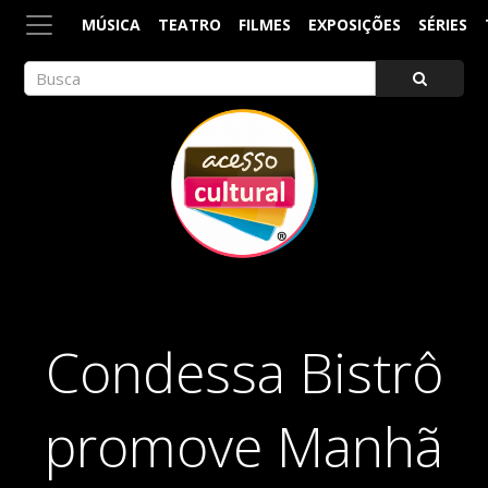
MÚSICA
TEATRO
FILMES
EXPOSIÇÕES
SÉRIES
ACESSO CULTURAL
Arte, Cultura Pop e Entretenimento
Condessa Bistrô
promove Manhã