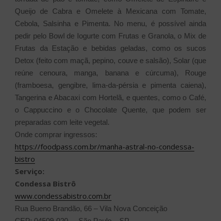
Queijo de Cabra e Omelete à Mexicana com Tomate,
Cebola, Salsinha e Pimenta. No menu, é possível ainda
pedir pelo Bowl de Iogurte com Frutas e Granola, o Mix de
Frutas da Estação e bebidas geladas, como os sucos
Detox (feito com maçã, pepino, couve e salsão), Solar (que
reúne cenoura, manga, banana e cúrcuma), Rouge
(framboesa, gengibre, lima-da-pérsia e pimenta caiena),
Tangerina e Abacaxi com Hortelã, e quentes, como o Café,
o Cappuccino e o Chocolate Quente, que podem ser
preparadas com leite vegetal.
Onde comprar ingressos:
https://foodpass.com.br/manha-astral-no-condessa-
bistro
Serviço:
Condessa Bistrô
www.condessabistro.com.br
Rua Bueno Brandão, 66 – Vila Nova Conceição
CEP: 04509-020 –- São Paulo – SP