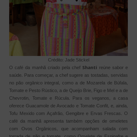
Crédito: Jade Stickel
Shanti
O café da manhã criado pela chef
reúne sabor e
saúde. Para começar, a chef sugere as tostadas, servidas
no pão orgânico integral, como a de Mozarela de Búfala,
Tomate e Pesto Rústico, a de Queijo Brie, Figo e Mel e a de
Chevrotin, Tomate e Rúcula. Para os veganos, a casa
oferece Guacamole de Avocado e Tomate Confit, e, ainda,
Tofu Mexido com Açafrão, Gengibre e Ervas Frescas. O
café da manhã apresenta também opções de omeletes
com Ovos Orgânicos, que acompanham salada com
torrada de pão e tomate, como Omelete de Espinafre e